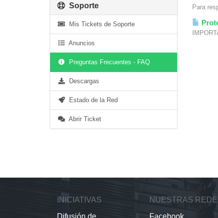
Soporte
Para resp
Prote
Mis Tickets de Soporte
IMPORTAN
Anuncios
Preguntas Frecuentes - FAQ
Descargas
Estado de la Red
Abrir Ticket
INICIATIVAS
NUESTRAS REDE
Difusión de
Facebook