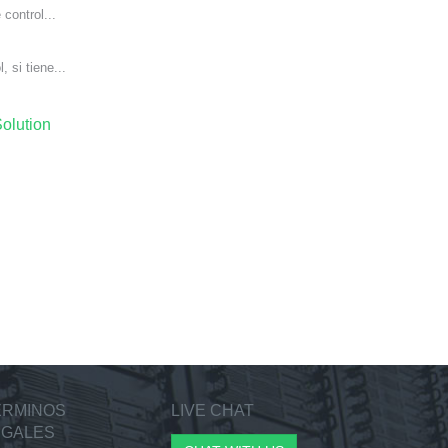
control...
si tiene...
lution
ERMINOS
LIVE CHAT
EGALES