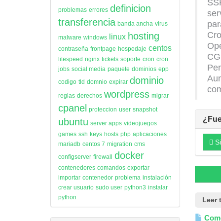
SSH
definicion
problemas
errores
ser
transferencia
par
banda ancha
virus
Cro
hosting
linux
malware
windows
Op
centos
contraseña
frontpage
hospedaje
CGI
litespeed
nginx
tickets
soporte
cron
cron
Per
jobs
social media
paquete
dominios
epp
Aun
dominio
codigo
tld
domnio
expirar
com
wordpress
reglas
derechos
migrar
cpanel
proteccion
user
snapshot
¿Fue
ubuntu
server apps
videojuegos
games
ssh
keys
hosts
php
aplicaciones
Si
mariadb
centos 7
migration
cms
docker
configserver
firewall
contenedores
comandos
exportar
importar
contenedor
problema
instalación
crear usuario
sudo user
python3
instalar
python
Leer 
Como