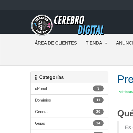
ÁREA DE CLIENTES
TIENDA
ANUNC
Pre
Categorías
cPanel
3
Administr
Dominios
11
Qué
General
20
Guias
14
Es 