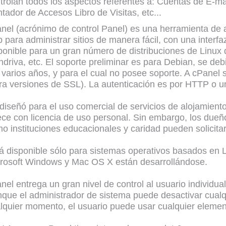
trolan todos los aspectos referentes a: Cuentas de E-
tador de Accesos Libro de Visitas, etc...
nel (acrónimo de control Panel) es una herramienta de 
 para administrar sitios de manera fácil, con una interfaz
ponible para un gran número de distribuciones de Linu
driva, etc. El soporte preliminar es para Debian, se debi
 varios años, y para el cual no posee soporte. A cPanel
ra versiones de SSL). La autenticación es por HTTP o u
diseñó para el uso comercial de servicios de alojamient
ece con licencia de uso personal. Sin embargo, los dueño
o instituciones educacionales y caridad pueden solicitar 
á disponible sólo para sistemas operativos basados en Li
rosoft Windows y Mac OS X están desarrollándose.
nel entrega un gran nivel de control al usuario individua
que el administrador de sistema puede desactivar cualqu
lquier momento, el usuario puede usar cualquier elemen