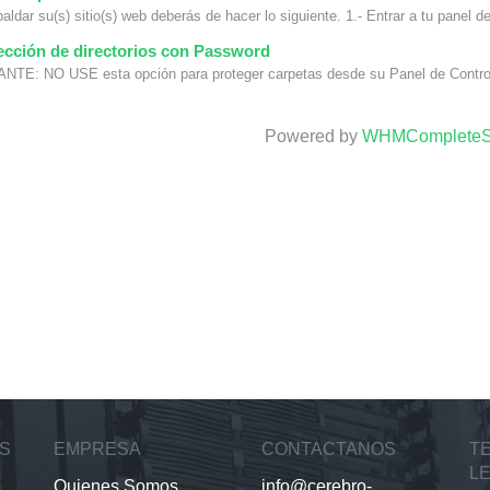
aldar su(s) sitio(s) web deberás de hacer lo siguiente. 1.- Entrar a tu panel de 
cción de directorios con Password
TE: NO USE esta opción para proteger carpetas desde su Panel de Control, 
Powered by
WHMCompleteSo
S
EMPRESA
CONTACTANOS
T
L
Quienes Somos
info@cerebro-