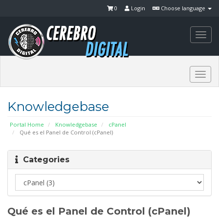
0
Login
Choose language
Togg
navi
Togg
navi
Knowledgebase
Portal Home
Knowledgebase
cPanel
Qué es el Panel de Control (cPanel)
Categories
Qué es el Panel de Control (cPanel)