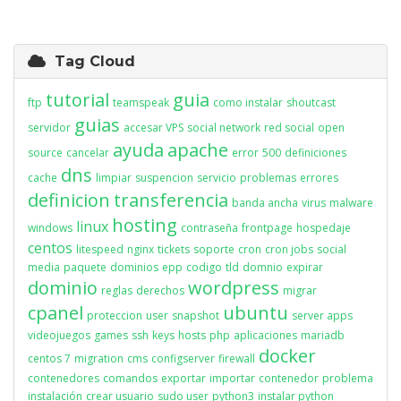
Tag Cloud
tutorial
guia
ftp
teamspeak
como instalar
shoutcast
guias
servidor
accesar VPS
social network
red social
open
ayuda
apache
source
cancelar
error
500
definiciones
dns
cache
limpiar
suspencion
servicio
problemas
errores
definicion
transferencia
banda ancha
virus
malware
hosting
linux
windows
contraseña
frontpage
hospedaje
centos
litespeed
nginx
tickets
soporte
cron
cron jobs
social
media
paquete
dominios
epp
codigo
tld
domnio
expirar
dominio
wordpress
reglas
derechos
migrar
cpanel
ubuntu
proteccion
user
snapshot
server apps
videojuegos
games
ssh
keys
hosts
php
aplicaciones
mariadb
docker
centos 7
migration
cms
configserver
firewall
contenedores
comandos
exportar
importar
contenedor
problema
instalación
crear usuario
sudo user
python3
instalar python