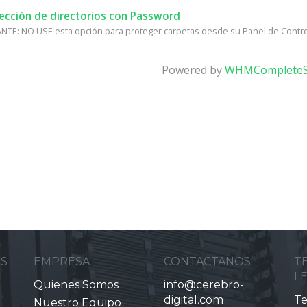
ección de directorios con Password
TE: NO USE esta opción para proteger carpetas desde su Panel de Control, 
Powered by
WHMCompleteS
ES
EMPRESA
CONTACTANOS
T
L
Quienes Somos
info@cerebro-
digital.com
Te
Nuestro Equipo