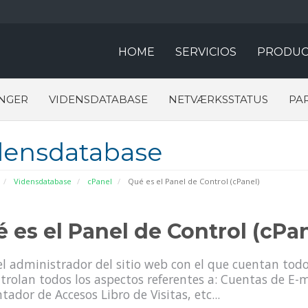
HOME
SERVICIOS
PRODUC
NGER
VIDENSDATABASE
NETVÆRKSSTATUS
PA
densdatabase
Vidensdatabase
cPanel
Qué es el Panel de Control (cPanel)
 es el Panel de Control (cPan
el administrador del sitio web con el que cuentan todo
trolan todos los aspectos referentes a: Cuentas de E
tador de Accesos Libro de Visitas, etc...