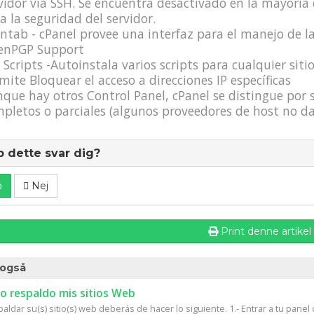
vidor vía SSH. Se encuentra desactivado en la mayoría d
a la seguridad del servidor.
ntab - cPanel provee una interfaz para el manejo de las
enPGP Support
 Scripts -Autoinstala varios scripts para cualquier siti
mite Bloquear el acceso a direcciones IP específicas
que hay otros Control Panel, cPanel se distingue por s
pletos o parciales (algunos proveedores de host no da
p dette svar dig?
a
Nej
Print denne artikel
også
 respaldo mis sitios Web
aldar su(s) sitio(s) web deberás de hacer lo siguiente. 1.- Entrar a tu panel d