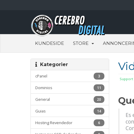
KUNDESIDE
STORE
ANNONCERI
Vi
Kategorier
cPanel
3
Support
Dominios
11
Qué
General
20
Guias
14
Es 
con
Hosting Revendedor
6
Con