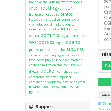
ser
banda ancha
virus
malware
windows
par
hosting
linux
contraseña
Cro
centos
frontpage
hospedaje
Op
litespeed
nginx
tickets
soporte
cron
CGI
cron jobs
social media
paquete
Per
dominios
epp
codigo
tld
domnio
Aun
dominio
expirar
reglas
derechos
com
wordpress
cpanel
migrar
ubuntu
proteccion
user
snapshot
Hjal
server apps
videojuegos
games
ssh
keys
hosts
php
aplicaciones
mariadb
centos 7
migration
cms
configserver
J
docker
firewall
contenedores
comandos
exportar
importar
contenedor
problema
instalación
crear
usuario
sudo user
python3
instalar
python
Læs 
Como
Support
Para resp