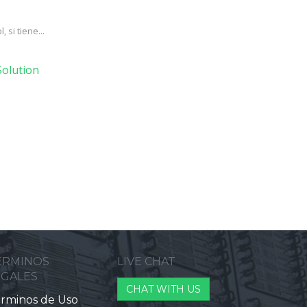
si tiene...
olution
ERMINOS
LIVE CHAT
EGALES
CHAT WITH US
rminos de Uso