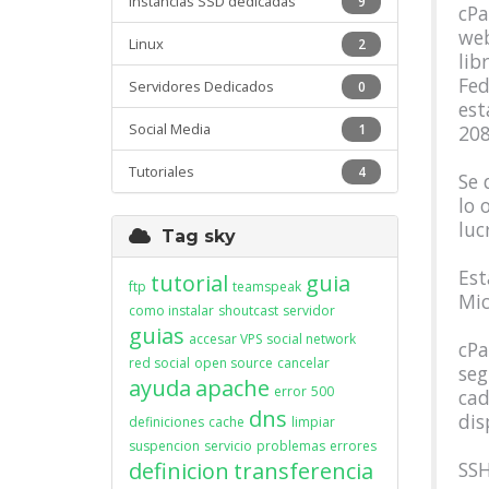
Instancias SSD dedicadas
9
cPa
web
Linux
2
lib
Fed
Servidores Dedicados
0
est
Social Media
1
208
Tutoriales
4
Se 
lo 
luc
Tag sky
Est
tutorial
guia
ftp
teamspeak
Mic
como instalar
shoutcast
servidor
guias
accesar VPS
social network
cPa
red social
open source
cancelar
seg
ayuda
apache
error
500
cad
dns
dis
definiciones
cache
limpiar
suspencion
servicio
problemas
errores
definicion
transferencia
SSH