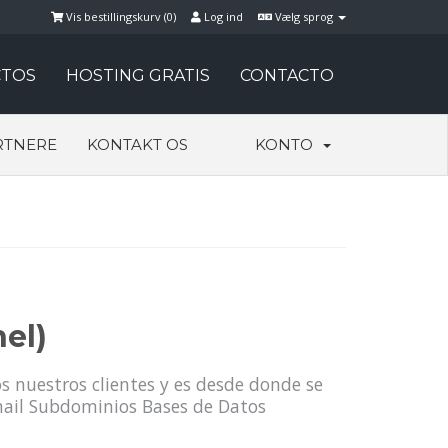
Vis bestillingskurv (
0
)
Log ind
Vælg sprog
TOS
HOSTING GRATIS
CONTACTO
RTNERE
KONTAKT OS
KONTO
el)
s nuestros clientes y es desde donde se
-mail Subdominios Bases de Datos