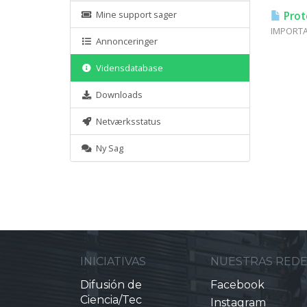
Mine support sager
Prot
IMPORTAN
Annonceringer
Vidensdatabase
Downloads
Netværksstatus
Ny Sag
INICIATIVAS
NUESTRAS RED
Difusión de
Facebook
Ciencia/Tec
Instagram