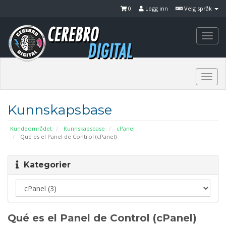
0
Logg inn
Velg språk
Togg
navi
Togg
navi
Kunnskapsbase
Kundeområdet
Kunnskapsbase
cPanel
Qué es el Panel de Control (cPanel)
Kategorier
Qué es el Panel de Control (cPanel)