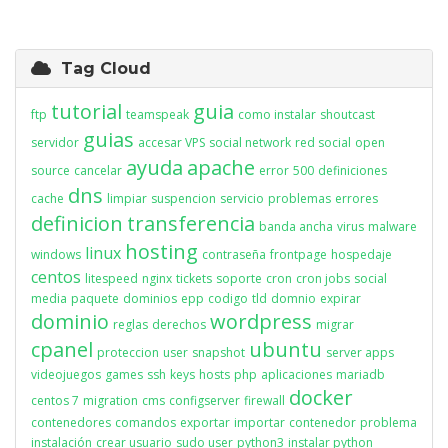
Tag Cloud
tutorial
guia
ftp
teamspeak
como instalar
shoutcast
guias
servidor
accesar VPS
social network
red social
open
ayuda
apache
source
cancelar
error
500
definiciones
dns
cache
limpiar
suspencion
servicio
problemas
errores
definicion
transferencia
banda ancha
virus
malware
hosting
linux
windows
contraseña
frontpage
hospedaje
centos
litespeed
nginx
tickets
soporte
cron
cron jobs
social
media
paquete
dominios
epp
codigo
tld
domnio
expirar
dominio
wordpress
reglas
derechos
migrar
cpanel
ubuntu
proteccion
user
snapshot
server apps
videojuegos
games
ssh
keys
hosts
php
aplicaciones
mariadb
docker
centos 7
migration
cms
configserver
firewall
contenedores
comandos
exportar
importar
contenedor
problema
instalación
crear usuario
sudo user
python3
instalar python