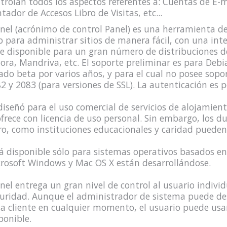
trolan todos los aspectos referentes a: Cuentas de E
tador de Accesos Libro de Visitas, etc...
nel (acrónimo de control Panel) es una herramienta d
 para administrar sitios de manera fácil, con una inte
re disponible para un gran número de distribuciones 
ora, Mandriva, etc. El soporte preliminar es para Debian
ado beta por varios años, y para el cual no posee sopor
2 y 2083 (para versiones de SSL). La autenticación es 
diseñó para el uso comercial de servicios de alojamien
ofrece con licencia de uso personal. Sin embargo, los d
ro, como instituciones educacionales y caridad pueden s
á disponible sólo para sistemas operativos basados en 
rosoft Windows y Mac OS X están desarrollándose.
nel entrega un gran nivel de control al usuario indivi
uridad. Aunque el administrador de sistema puede desa
a cliente en cualquier momento, el usuario puede usa
ponible.