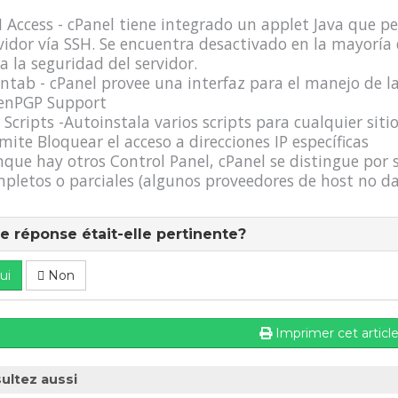
 Access - cPanel tiene integrado un applet Java que p
vidor vía SSH. Se encuentra desactivado en la mayoría d
a la seguridad del servidor.
ntab - cPanel provee una interfaz para el manejo de las
enPGP Support
 Scripts -Autoinstala varios scripts para cualquier siti
mite Bloquear el acceso a direcciones IP específicas
que hay otros Control Panel, cPanel se distingue por s
pletos o parciales (algunos proveedores de host no da
e réponse était-elle pertinente?
ui
Non
Imprimer cet articl
ultez aussi