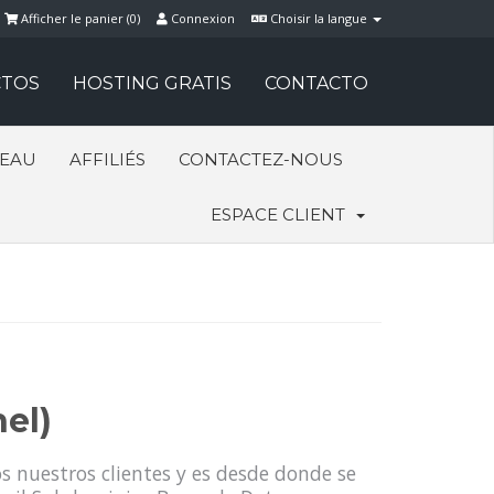
Afficher le panier (
0
)
Connexion
Choisir la langue
TOS
HOSTING GRATIS
CONTACTO
SEAU
AFFILIÉS
CONTACTEZ-NOUS
ESPACE CLIENT
el)
s nuestros clientes y es desde donde se