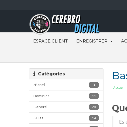
ESPACE CLIENT
ENREGISTRER
AC
Ba
Catégories
cPanel
3
Accueil
Dominios
11
Qué
General
20
Guias
14
Es 