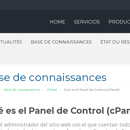
HOME
SERVICIOS
PRODUC
TUALITÉS
BASE DE CONNAISSANCES
ÉTAT DU RÉ
se de connaissances
Base de connaissances
cPanel
Qué es el Panel de Control (cPanel)
 es el Panel de Control (cPan
el administrador del sitio web con el que cuentan todo