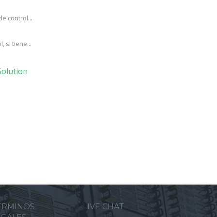
e control...
si tiene...
olution
ERMINOS
LIVE CHAT