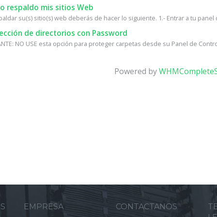
 respaldo mis sitios Web
aldar su(s) sitio(s) web deberás de hacer lo siguiente. 1.- Entrar a tu panel d
ección de directorios con Password
TE: NO USE esta opción para proteger carpetas desde su Panel de Control, 
Powered by
WHMCompleteS
ES
EMPRESA
CONTACTANOS
T