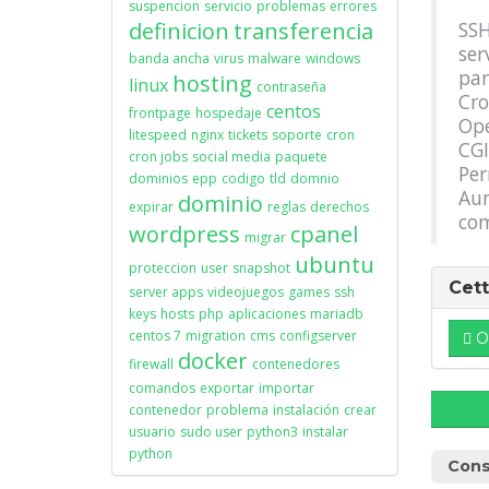
suspencion
servicio
problemas
errores
definicion
transferencia
SSH
ser
banda ancha
virus
malware
windows
par
hosting
linux
contraseña
Cro
centos
frontpage
hospedaje
Op
litespeed
nginx
tickets
soporte
cron
CGI
cron jobs
social media
paquete
Per
dominios
epp
codigo
tld
domnio
Aun
dominio
expirar
reglas
derechos
com
wordpress
cpanel
migrar
ubuntu
proteccion
user
snapshot
Cett
server apps
videojuegos
games
ssh
keys
hosts
php
aplicaciones
mariadb
centos 7
migration
cms
configserver
O
docker
firewall
contenedores
comandos
exportar
importar
contenedor
problema
instalación
crear
usuario
sudo user
python3
instalar
python
Cons