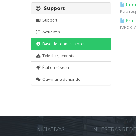
Como
Support
Para resp
Support
Prot
IMPORTAN
Actualités
Base de connaissances
Téléchargements
État du réseau
Ouvrir une demande
INICIATIVAS
NUESTRAS RED