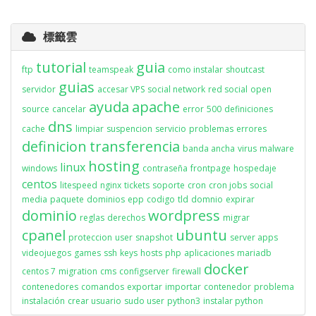
標籤雲
tutorial
guia
ftp
teamspeak
como instalar
shoutcast
guias
servidor
accesar VPS
social network
red social
open
ayuda
apache
source
cancelar
error
500
definiciones
dns
cache
limpiar
suspencion
servicio
problemas
errores
definicion
transferencia
banda ancha
virus
malware
hosting
linux
windows
contraseña
frontpage
hospedaje
centos
litespeed
nginx
tickets
soporte
cron
cron jobs
social
media
paquete
dominios
epp
codigo
tld
domnio
expirar
dominio
wordpress
reglas
derechos
migrar
cpanel
ubuntu
proteccion
user
snapshot
server apps
videojuegos
games
ssh
keys
hosts
php
aplicaciones
mariadb
docker
centos 7
migration
cms
configserver
firewall
contenedores
comandos
exportar
importar
contenedor
problema
instalación
crear usuario
sudo user
python3
instalar python