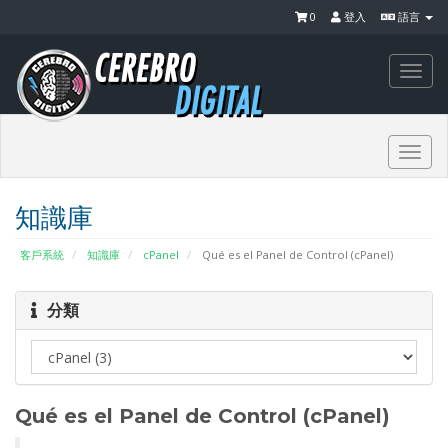
0
登入
語言
Togg
navi
Togg
navi
知識庫
客戶系統
知識庫
cPanel
Qué es el Panel de Control (cPanel)
分類
Qué es el Panel de Control (cPanel)