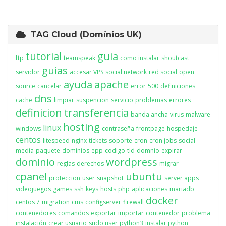
TAG Cloud (Domínios UK)
tutorial
guia
ftp
teamspeak
como instalar
shoutcast
guias
servidor
accesar VPS
social network
red social
open
ayuda
apache
source
cancelar
error
500
definiciones
dns
cache
limpiar
suspencion
servicio
problemas
errores
definicion
transferencia
banda ancha
virus
malware
hosting
linux
windows
contraseña
frontpage
hospedaje
centos
litespeed
nginx
tickets
soporte
cron
cron jobs
social
media
paquete
dominios
epp
codigo
tld
domnio
expirar
dominio
wordpress
reglas
derechos
migrar
cpanel
ubuntu
proteccion
user
snapshot
server apps
videojuegos
games
ssh
keys
hosts
php
aplicaciones
mariadb
docker
centos 7
migration
cms
configserver
firewall
contenedores
comandos
exportar
importar
contenedor
problema
instalación
crear usuario
sudo user
python3
instalar python