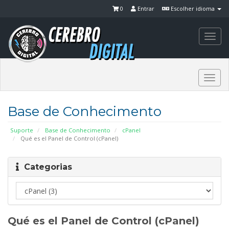
0
Entrar
Escolher idioma
Togg
navi
Togg
navi
Base de Conhecimento
Suporte
Base de Conhecimento
cPanel
Qué es el Panel de Control (cPanel)
Categorias
Qué es el Panel de Control (cPanel)