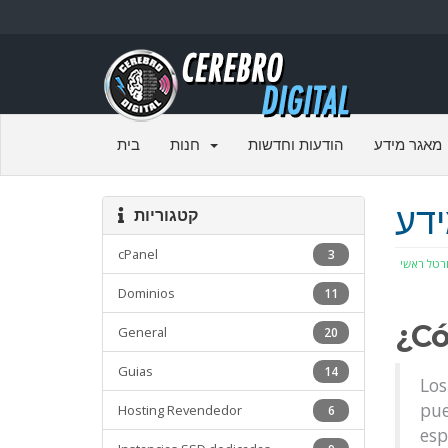
מאגר מידע
הודעות וחדשות
חנות
בית
דע
קטגוריות
cPanel
3
רטל ראשי
Dominios
11
¿Có
General
20
Guias
14
Los
pue
Hosting Revendedor
6
esp