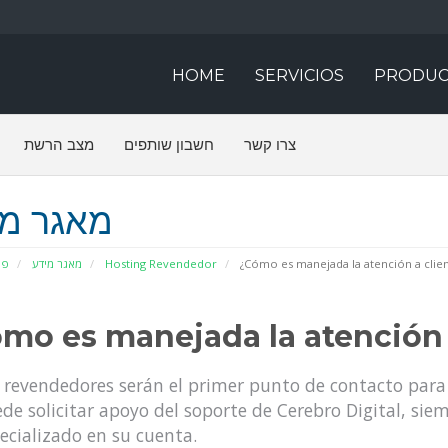
HOME
SERVICIOS
PRODUC
צרו קשר
חשבון שותפים
מצב הרשת
מאגר מי
פו
מאגר מידע
Hosting Revendedor
¿Cómo es manejada la atención a clien
mo es manejada la atención 
 revendedores serán el primer punto de contacto para 
de solicitar apoyo del soporte de Cerebro Digital, sie
ecializado en su cuenta.