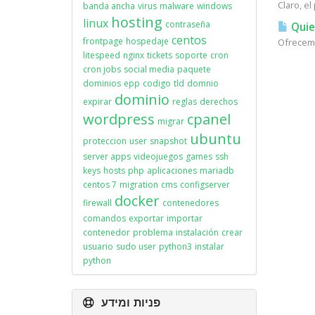
Claro, e
banda ancha
virus
malware
windows
hosting
linux
contraseña
Quie
centos
frontpage
hospedaje
Ofrecemo
litespeed
nginx
tickets
soporte
cron
cron jobs
social media
paquete
dominios
epp
codigo
tld
domnio
dominio
expirar
reglas
derechos
wordpress
cpanel
migrar
ubuntu
proteccion
user
snapshot
server apps
videojuegos
games
ssh
keys
hosts
php
aplicaciones
mariadb
centos 7
migration
cms
configserver
docker
firewall
contenedores
comandos
exportar
importar
contenedor
problema
instalación
crear
usuario
sudo user
python3
instalar
python
פניות ומידע