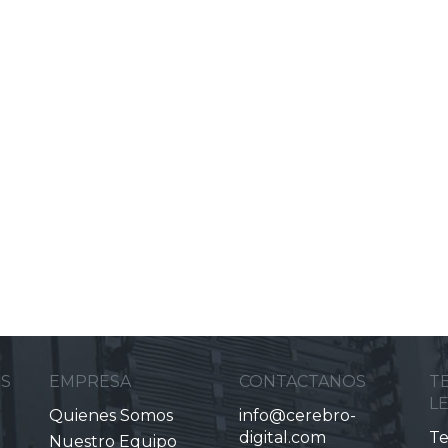
ES
EMPRESA
CONTACTANOS
T
L
Quienes Somos
info@cerebro-
digital.com
Te
Nuestro Equipo