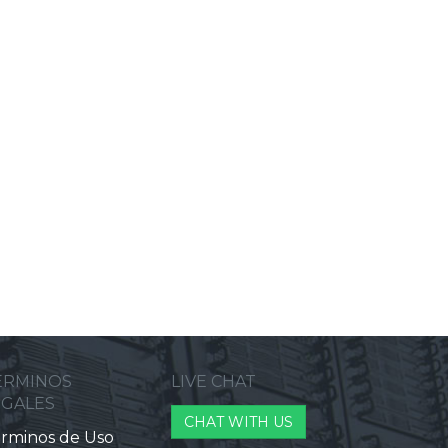
ERMINOS
LIVE CHAT
EGALES
CHAT WITH US
rminos de Uso