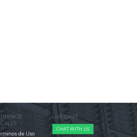
ERMINOS
LIVE CHAT
EGALES
CHAT WITH US
rminos de Uso