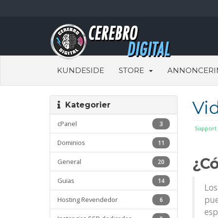
KUNDESIDE
STORE
ANNONCERI
Vi
Kategorier
cPanel
3
Support
Dominios
11
¿Có
General
20
Guias
14
Los
pue
Hosting Revendedor
6
esp