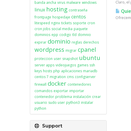
Claro, e
banda ancha
virus
malware
windows
hosting
linux
contraseña
Quie
centos
frontpage
hospedaje
Ofrecemo
litespeed
nginx
tickets
soporte
cron
cron jobs
social media
paquete
dominios
epp
codigo
tld
domnio
dominio
expirar
reglas
derechos
wordpress
cpanel
migrar
ubuntu
proteccion
user
snapshot
server apps
videojuegos
games
ssh
keys
hosts
php
aplicaciones
mariadb
centos 7
migration
cms
configserver
docker
firewall
contenedores
comandos
exportar
importar
contenedor
problema
instalación
crear
usuario
sudo user
python3
instalar
python
Support