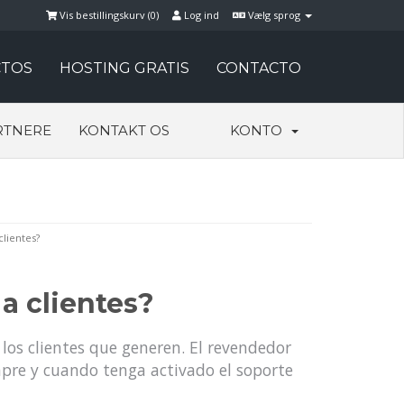
Vis bestillingskurv (
0
)
Log ind
Vælg sprog
TOS
HOSTING GRATIS
CONTACTO
RTNERE
KONTAKT OS
KONTO
lientes?
a clientes?
los clientes que generen. El revendedor
mpre y cuando tenga activado el soporte