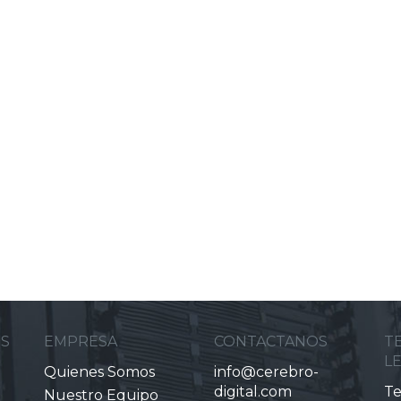
ES
EMPRESA
CONTACTANOS
T
L
Quienes Somos
info@cerebro-
digital.com
Te
Nuestro Equipo