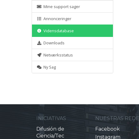
Mine support sager
Annonceringer
Vidensdatabase
Downloads
Netværksstatus
Ny Sag
INICIATIVAS
NUESTRAS RED
Difusión de
Facebook
Ciencia/Tec
Instagram