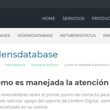
HOME
SERVICIOS
PRODUC
NGER
VIDENSDATABASE
NETVÆRKSSTATUS
PA
densdatabase
Vidensdatabase
Hosting Revendedor
¿Cómo es manejada la atención a c
mo es manejada la atención 
 revendedores serán el primer punto de contacto para 
de solicitar apoyo del soporte de Cerebro Digital, sie
ecializado en su cuenta.