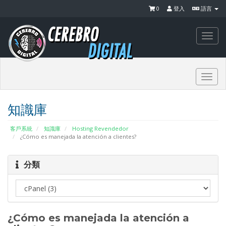
0
登入
語言
Togg
navi
Togg
navi
知識庫
客戶系統
知識庫
Hosting Revendedor
¿Cómo es manejada la atención a clientes?
分類
¿Cómo es manejada la atención a