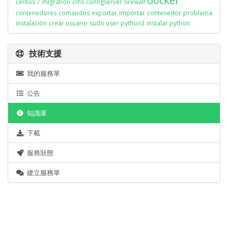
docker
centos 7
migration
cms
configserver
firewall
contenedores
comandos
exportar
importar
contenedor
problema
instalación
crear usuario
sudo user
python3
instalar python
技術支援
我的服務單
公告
知識庫
下載
服務狀態
建立服務單