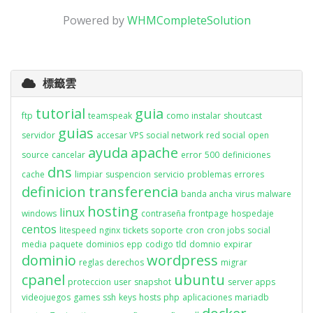
Powered by
WHMCompleteSolution
標籤雲
tutorial
guia
ftp
teamspeak
como instalar
shoutcast
guias
servidor
accesar VPS
social network
red social
open
ayuda
apache
source
cancelar
error
500
definiciones
dns
cache
limpiar
suspencion
servicio
problemas
errores
definicion
transferencia
banda ancha
virus
malware
hosting
linux
windows
contraseña
frontpage
hospedaje
centos
litespeed
nginx
tickets
soporte
cron
cron jobs
social
media
paquete
dominios
epp
codigo
tld
domnio
expirar
dominio
wordpress
reglas
derechos
migrar
cpanel
ubuntu
proteccion
user
snapshot
server apps
videojuegos
games
ssh
keys
hosts
php
aplicaciones
mariadb