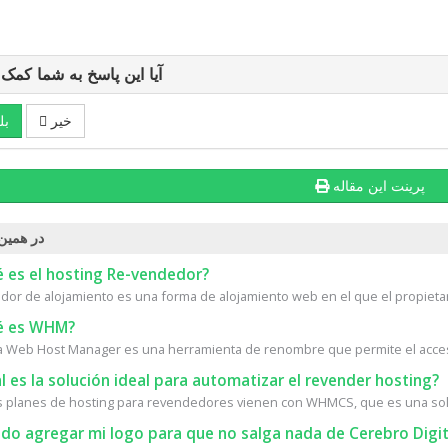
آیا این پاسخ به شما کمک
خیر
بل
پرینت این مقاله
در همین
 es el hosting Re-vendedor?
or de alojamiento es una forma de alojamiento web en el que el propietari
 es WHM?
Web Host Manager es una herramienta de renombre que permite el acceso 
 es la solución ideal para automatizar el revender hosting?
 planes de hosting para revendedores vienen con WHMCS, que es una solu
do agregar mi logo para que no salga nada de Cerebro Digit