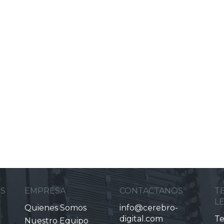
ES
EMPRESA
CONTACTANOS
T
L
Quienes Somos
info@cerebro-
digital.com
Te
Nuestro Equipo