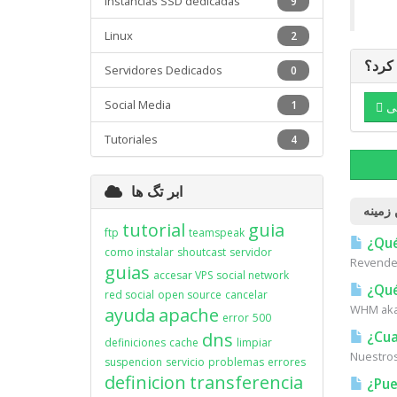
Instancias SSD dedicadas
9
Linux
2
 کرد؟
Servidores Dedicados
0
Social Media
1
ی
Tutoriales
4
ابر تگ ها
 زمینه
tutorial
guia
ftp
teamspeak
¿Qué
como instalar
shoutcast
servidor
Revended
guias
accesar VPS
social network
¿Qué
red social
open source
cancelar
WHM aka 
ayuda
apache
error
500
dns
¿Cual
definiciones
cache
limpiar
Nuestros
suspencion
servicio
problemas
errores
definicion
transferencia
¿Pue