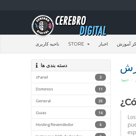
ناحیه کاربری
STORE
اخبار
ز آموزش
زش
دسته بندی ها
cPanel
3
اعضا
Dominios
11
¿Có
General
20
Guias
14
Los
pue
Hosting Revendedor
6
esp