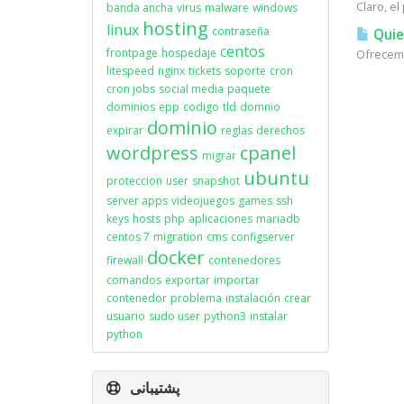
Claro, e
banda ancha
virus
malware
windows
hosting
linux
contraseña
Quie
centos
frontpage
hospedaje
Ofrecemo
litespeed
nginx
tickets
soporte
cron
cron jobs
social media
paquete
dominios
epp
codigo
tld
domnio
dominio
expirar
reglas
derechos
wordpress
cpanel
migrar
ubuntu
proteccion
user
snapshot
server apps
videojuegos
games
ssh
keys
hosts
php
aplicaciones
mariadb
centos 7
migration
cms
configserver
docker
firewall
contenedores
comandos
exportar
importar
contenedor
problema
instalación
crear
usuario
sudo user
python3
instalar
python
پشتیبانی