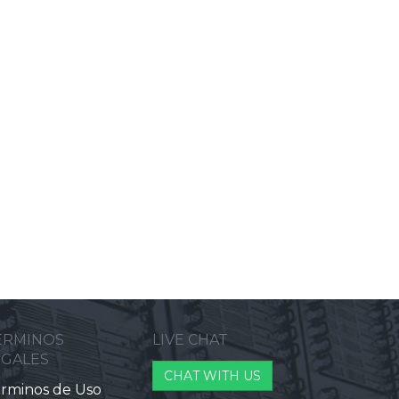
ERMINOS
LIVE CHAT
EGALES
CHAT WITH US
rminos de Uso