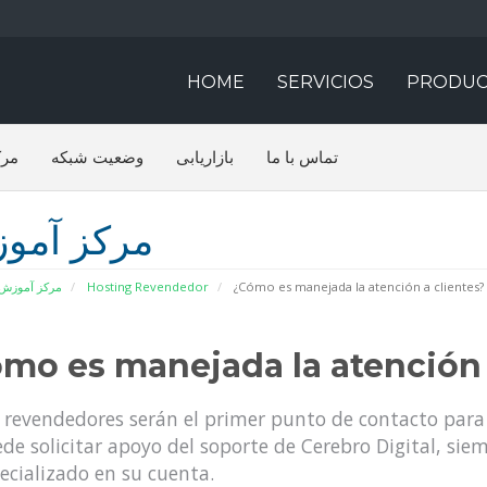
HOME
SERVICIOS
PRODUC
تماس با ما
بازاریابی
وضعیت شبکه
مرک
مرکز آمو
مرکز آموزش
Hosting Revendedor
¿Cómo es manejada la atención a clientes?
mo es manejada la atención 
 revendedores serán el primer punto de contacto para 
de solicitar apoyo del soporte de Cerebro Digital, sie
ecializado en su cuenta.