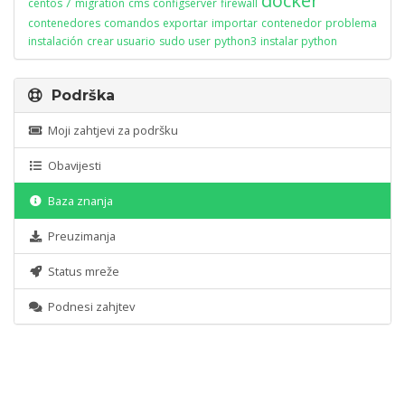
docker
centos 7
migration
cms
configserver
firewall
contenedores
comandos
exportar
importar
contenedor
problema
instalación
crear usuario
sudo user
python3
instalar python
Podrška
Moji zahtjevi za podršku
Obavijesti
Baza znanja
Preuzimanja
Status mreže
Podnesi zahjtev