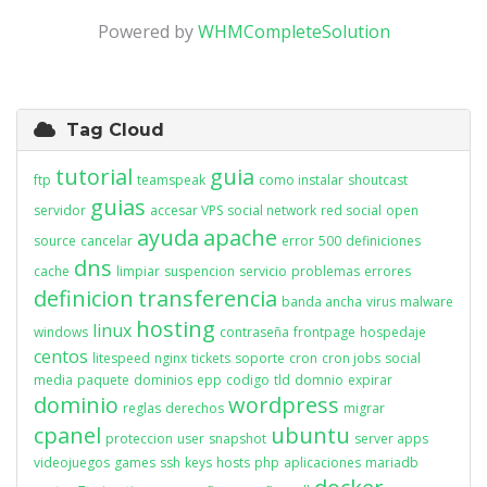
Powered by
WHMCompleteSolution
Tag Cloud
tutorial
guia
ftp
teamspeak
como instalar
shoutcast
guias
servidor
accesar VPS
social network
red social
open
ayuda
apache
source
cancelar
error
500
definiciones
dns
cache
limpiar
suspencion
servicio
problemas
errores
definicion
transferencia
banda ancha
virus
malware
hosting
linux
windows
contraseña
frontpage
hospedaje
centos
litespeed
nginx
tickets
soporte
cron
cron jobs
social
media
paquete
dominios
epp
codigo
tld
domnio
expirar
dominio
wordpress
reglas
derechos
migrar
cpanel
ubuntu
proteccion
user
snapshot
server apps
videojuegos
games
ssh
keys
hosts
php
aplicaciones
mariadb