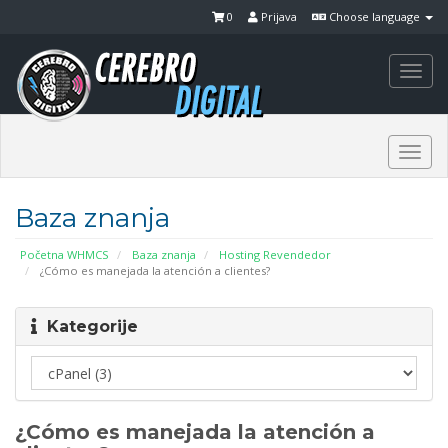
0
Prijava
Choose language
Togg
navi
Togg
navi
Baza znanja
Početna WHMCS
Baza znanja
Hosting Revendedor
¿Cómo es manejada la atención a clientes?
Kategorije
¿Cómo es manejada la atención a