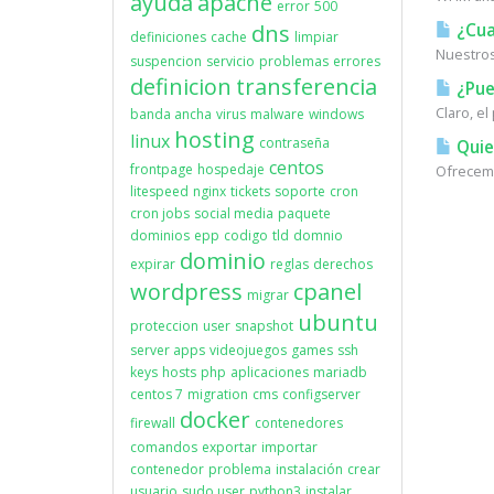
ayuda
apache
error
500
dns
¿Cual
definiciones
cache
limpiar
Nuestros
suspencion
servicio
problemas
errores
definicion
transferencia
¿Pue
Claro, e
banda ancha
virus
malware
windows
hosting
linux
contraseña
Quie
centos
frontpage
hospedaje
Ofrecemo
litespeed
nginx
tickets
soporte
cron
cron jobs
social media
paquete
dominios
epp
codigo
tld
domnio
dominio
expirar
reglas
derechos
wordpress
cpanel
migrar
ubuntu
proteccion
user
snapshot
server apps
videojuegos
games
ssh
keys
hosts
php
aplicaciones
mariadb
centos 7
migration
cms
configserver
docker
firewall
contenedores
comandos
exportar
importar
contenedor
problema
instalación
crear
usuario
sudo user
python3
instalar