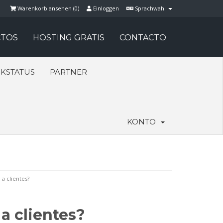
Warenkorb ansehen (
0
)
Einloggen
Sprachwahl
TOS
HOSTING GRATIS
CONTACTO
KSTATUS
PARTNER
KONTO
a clientes?
a clientes?