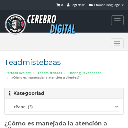
0
Logi sisse
Choose language
Togg
navi
Togg
navi
Teadmistebaas
Portaali avaleht
Teadmistebaas
Hosting Revendedor
¿Cómo es manejada la atención a clientes?
Kategooriad
¿Cómo es manejada la atención a