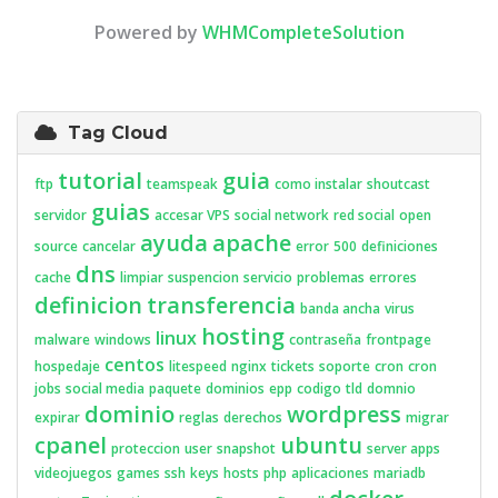
Powered by
WHMCompleteSolution
Tag Cloud
tutorial
guia
ftp
teamspeak
como instalar
shoutcast
guias
servidor
accesar VPS
social network
red social
open
ayuda
apache
source
cancelar
error
500
definiciones
dns
cache
limpiar
suspencion
servicio
problemas
errores
definicion
transferencia
banda ancha
virus
hosting
linux
malware
windows
contraseña
frontpage
centos
hospedaje
litespeed
nginx
tickets
soporte
cron
cron
jobs
social media
paquete
dominios
epp
codigo
tld
domnio
dominio
wordpress
expirar
reglas
derechos
migrar
cpanel
ubuntu
proteccion
user
snapshot
server apps
videojuegos
games
ssh
keys
hosts
php
aplicaciones
mariadb