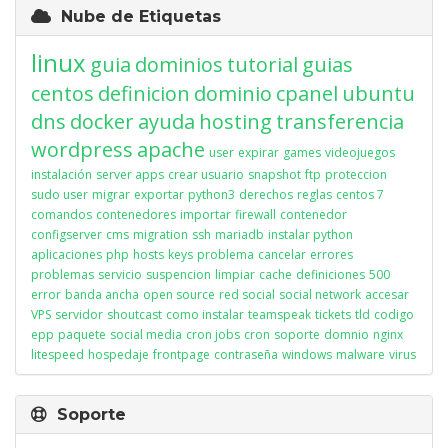
Nube de Etiquetas
linux
guia
dominios
tutorial
guias
centos
definicion
dominio
cpanel
ubuntu
dns
docker
ayuda
hosting
transferencia
wordpress
apache
user
expirar
games
videojuegos
instalación
server apps
crear usuario
snapshot
ftp
proteccion
sudo user
migrar
exportar
python3
derechos
reglas
centos 7
comandos
contenedores
importar
firewall
contenedor
configserver
cms
migration
ssh
mariadb
instalar python
aplicaciones
php
hosts
keys
problema
cancelar
errores
problemas
servicio
suspencion
limpiar
cache
definiciones
500
error
banda ancha
open source
red social
social network
accesar
VPS
servidor
shoutcast
como instalar
teamspeak
tickets
tld
codigo
epp
paquete
social media
cron jobs
cron
soporte
domnio
nginx
litespeed
hospedaje
frontpage
contraseña
windows
malware
virus
Soporte