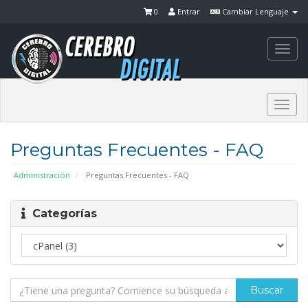
0
Entrar
Cambiar Lenguaje
Togg
navi
Togg
navi
Preguntas Frecuentes - FAQ
Administración
Preguntas Frecuentes - FAQ
Categorías