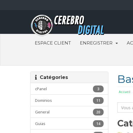
ESPACE CLIENT
ENREGISTRER
AC
Ba
Catégories
cPanel
3
Accueil
Dominios
11
General
20
Cat
Guias
14