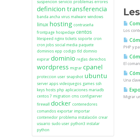
suspencion
servicio
problemas
errores
definicion
transferencia
Les
banda ancha
virus
malware
windows
hosting
Coma
linux
contraseña
Los cont
centos
frontpage
hospedaje
litespeed
nginx
tickets
soporte
cron
Cómo 
cron jobs
social media
paquete
PHP y pa
dominios
epp
codigo
tld
domnio
Cómo
dominio
expirar
reglas
derechos
El coman
wordpress
cpanel
migrar
Cómo
ubuntu
proteccion
user
snapshot
Una clav
server apps
videojuegos
games
ssh
Expo
keys
hosts
php
aplicaciones
mariadb
centos 7
migration
cms
configserver
Migrar u
docker
firewall
contenedores
comandos
exportar
importar
contenedor
problema
instalación
crear
usuario
sudo user
python3
instalar
python