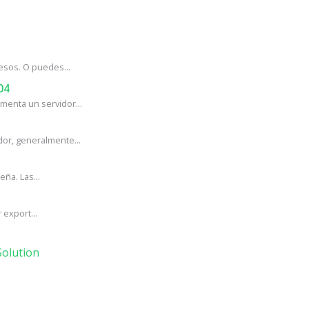
esos. O puedes...
04
enta un servidor...
or, generalmente...
ña. Las...
export...
olution