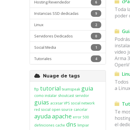
cPa
Hosting Revendedor
6
Toda l
Instancias SSD dedicadas
9
poder 
Linux
2
Gui
Servidores Dedicados
0
Podrás
instal
Social Media
1
video 
Arma 3,
Tutoriales
4
OpenVP
Lin
Nuage de tags
Todos l
tutorial
guia
a Linu
ftp
teamspeak
como instalar
shoutcast
servidor
guias
accesar VPS
social network
Tut
red social
open source
cancelar
Te mos
ayuda
apache
error
500
hostin
dns
el dedi
definiciones
cache
limpiar