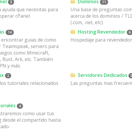
nel
Dominios
3
11
a ayuda que necesitas para
Una base de preguntas co
operar cPanel
acerca de los dominios / TL
(.com, .net, etc)
as
Hosting Revendedor
14
6
 encontrar guias de como
Hospedaje para revendedo
ar Teamspeak, servers para
juegos como Minecraft,
 Rust, Ark, etc. También
N y más.
ux
Servidores Dedicados
2
os tutoriales relacionados
Las preguntas mas frecuent
x
oriales
4
traremos como usar tus
g desde el compartido hasta
cado.