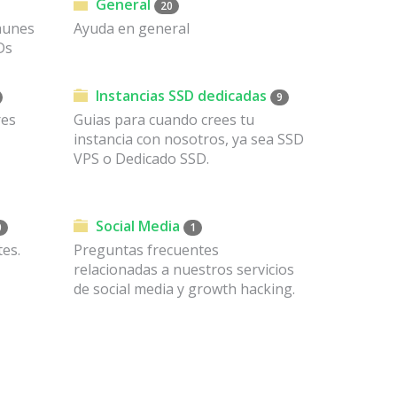
General
20
munes
Ayuda en general
Ds
Instancias SSD dedicadas
9
res
Guias para cuando crees tu
instancia con nosotros, ya sea SSD
VPS o Dedicado SSD.
Social Media
0
1
es.
Preguntas frecuentes
relacionadas a nuestros servicios
de social media y growth hacking.