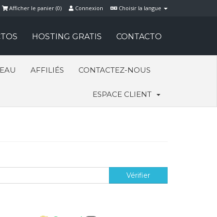
Afficher le panier (
0
)
Connexion
Choisir la langue
TOS
HOSTING GRATIS
CONTACTO
SEAU
AFFILIÉS
CONTACTEZ-NOUS
ESPACE CLIENT