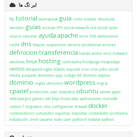
ابر تگ ها
tutorial
guia
ftp
teamspeak
como instalar
shoutcast
guias
servidor
accesar VPS
social network
red social
open
ayuda
apache
source
cancelar
error
500
definiciones
dns
cache
limpiar
suspencion
servicio
problemas
errores
definicion
transferencia
banda ancha
virus
malware
hosting
linux
windows
contraseña
frontpage
hospedaje
centos
litespeed
nginx
tickets
soporte
cron
cron jobs
social
media
paquete
dominios
epp
codigo
tld
domnio
expirar
dominio
wordpress
reglas
derechos
migrar
cpanel
ubuntu
proteccion
user
snapshot
server apps
videojuegos
games
ssh
keys
hosts
php
aplicaciones
mariadb
docker
centos 7
migration
cms
configserver
firewall
contenedores
comandos
exportar
importar
contenedor
problema
instalación
crear usuario
sudo user
python3
instalar python