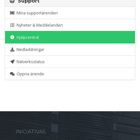
Support
Mina supportärenden
Nyheter & Meddelanden
Hjälpcentral
Nedladdningar
Nätverksstatus
Öppna ärende
INICIATIVAS