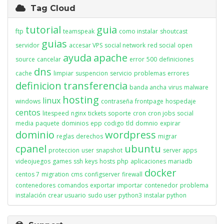
Tag Cloud
tutorial
guia
ftp
teamspeak
como instalar
shoutcast
guias
servidor
accesar VPS
social network
red social
open
ayuda
apache
source
cancelar
error
500
definiciones
dns
cache
limpiar
suspencion
servicio
problemas
errores
definicion
transferencia
banda ancha
virus
malware
hosting
linux
windows
contraseña
frontpage
hospedaje
centos
litespeed
nginx
tickets
soporte
cron
cron jobs
social
media
paquete
dominios
epp
codigo
tld
domnio
expirar
dominio
wordpress
reglas
derechos
migrar
cpanel
ubuntu
proteccion
user
snapshot
server apps
videojuegos
games
ssh
keys
hosts
php
aplicaciones
mariadb
docker
centos 7
migration
cms
configserver
firewall
contenedores
comandos
exportar
importar
contenedor
problema
instalación
crear usuario
sudo user
python3
instalar python