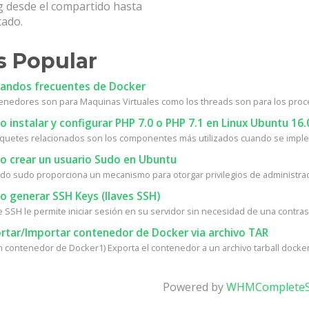
g desde el compartido hasta
cado.
 Popular
ndos frecuentes de Docker
enedores son para Maquinas Virtuales como los threads son para los proc
instalar y configurar PHP 7.0 o PHP 7.1 en Linux Ubuntu 16.
quetes relacionados son los componentes más utilizados cuando se implem
 crear un usuario Sudo en Ubuntu
do sudo proporciona un mecanismo para otorgar privilegios de administrad
 generar SSH Keys (llaves SSH)
e SSH le permite iniciar sesión en su servidor sin necesidad de una contrase
rtar/Importar contenedor de Docker via archivo TAR
n contenedor de Docker1) Exporta el contenedor a un archivo tarball docker 
Powered by
WHMCompleteS