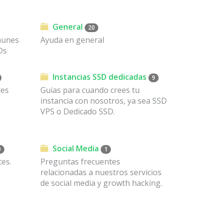
General
20
munes
Ayuda en general
Ds
Instancias SSD dedicadas
9
res
Guias para cuando crees tu
instancia con nosotros, ya sea SSD
VPS o Dedicado SSD.
Social Media
0
1
es.
Preguntas frecuentes
relacionadas a nuestros servicios
de social media y growth hacking.