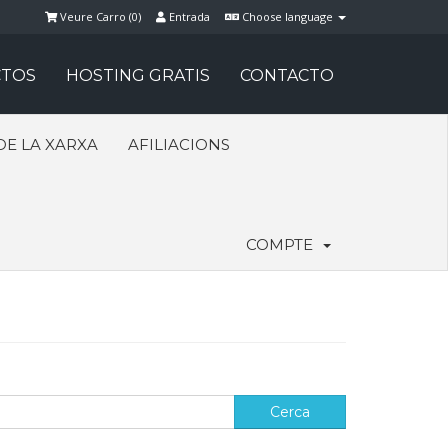
Veure Carro (
0
)
Entrada
Choose language
TOS
HOSTING GRATIS
CONTACTO
DE LA XARXA
AFILIACIONS
COMPTE