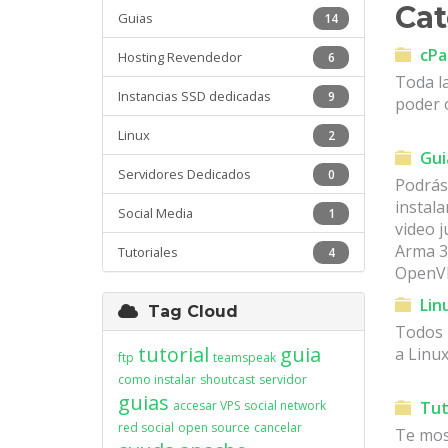
Cat
Guias
14
cPa
Hosting Revendedor
6
Toda l
Instancias SSD dedicadas
9
poder 
Linux
2
Gui
Servidores Dedicados
0
Podrás
instal
Social Media
1
video 
Arma 3,
Tutoriales
4
OpenVP
Lin
Tag Cloud
Todos l
tutorial
guia
a Linu
ftp
teamspeak
como instalar
shoutcast
servidor
guias
accesar VPS
social network
Tut
red social
open source
cancelar
Te mos