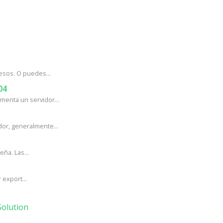
esos. O puedes...
04
enta un servidor...
or, generalmente...
ña. Las...
export...
olution