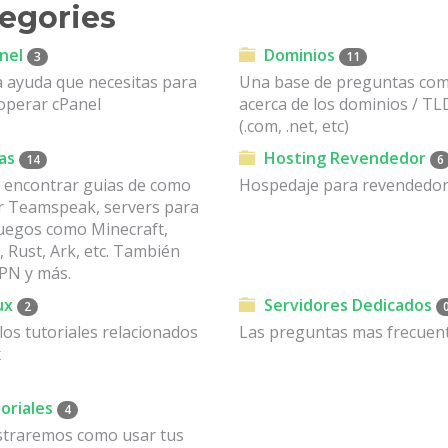
egories
nel
Dominios
3
11
a ayuda que necesitas para
Una base de preguntas co
operar cPanel
acerca de los dominios / TL
(.com, .net, etc)
as
Hosting Revendedor
14
6
 encontrar guias de como
Hospedaje para revendedo
ar Teamspeak, servers para
juegos como Minecraft,
 Rust, Ark, etc. También
N y más.
ux
Servidores Dedicados
2
os tutoriales relacionados
Las preguntas mas frecuent
x
oriales
4
traremos como usar tus