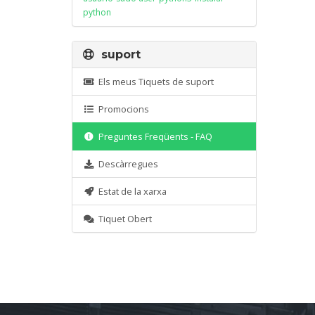
python
suport
Els meus Tiquets de suport
Promocions
Preguntes Freqüents - FAQ
Descàrregues
Estat de la xarxa
Tiquet Obert