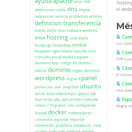
ayuda
apache
error
500
hostin
dns
el dedi
definiciones
cache
limpiar
suspencion
servicio
problemas
errores
definicion
transferencia
Més
banda ancha
virus
malware
windows
hosting
Coma
linux
contraseña
Los cont
centos
frontpage
hospedaje
litespeed
nginx
tickets
soporte
cron
Cómo 
cron jobs
social media
paquete
PHP y pa
dominios
epp
codigo
tld
domnio
Cómo
dominio
expirar
reglas
derechos
El coman
wordpress
cpanel
migrar
Cómo
ubuntu
proteccion
user
snapshot
Una clav
server apps
videojuegos
games
ssh
Expo
keys
hosts
php
aplicaciones
mariadb
centos 7
migration
cms
configserver
Migrar u
docker
firewall
contenedores
comandos
exportar
importar
contenedor
problema
instalación
crear
usuario
sudo user
python3
instalar