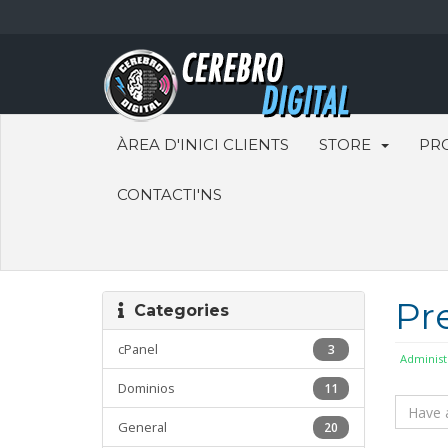
ÀREA D'INICI CLIENTS
STORE
PR
CONTACTI'NS
Pr
Categories
cPanel
3
Administ
Dominios
11
General
20