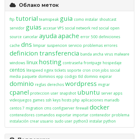
Облако меток
tutorial
guia
ftp
teamspeak
como instalar
shoutcast
guias
servidor
accesar VPS
social network
red social
open
ayuda
apache
source
cancelar
error
500
definiciones
dns
cache
limpiar
suspencion
servicio
problemas
errores
definicion
transferencia
banda ancha
virus
malware
hosting
linux
windows
contraseña
frontpage
hospedaje
centos
litespeed
nginx
tickets
soporte
cron
cron jobs
social
media
paquete
dominios
epp
codigo
tld
domnio
expirar
dominio
wordpress
reglas
derechos
migrar
cpanel
ubuntu
proteccion
user
snapshot
server apps
videojuegos
games
ssh
keys
hosts
php
aplicaciones
mariadb
docker
centos 7
migration
cms
configserver
firewall
contenedores
comandos
exportar
importar
contenedor
problema
instalación
crear usuario
sudo user
python3
instalar python