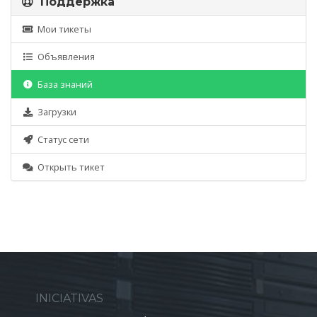
Поддержка
Мои тикеты
Объявления
База знаний
Загрузки
Статус сети
Открыть тикет
INICIATIVAS