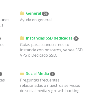
General
20
munes
Ayuda en general
Ds
Instancias SSD dedicadas
9
res
Guias para cuando crees tu
instancia con nosotros, ya sea SSD
VPS o Dedicado SSD.
Social Media
0
1
es.
Preguntas frecuentes
relacionadas a nuestros servicios
de social media y growth hacking.