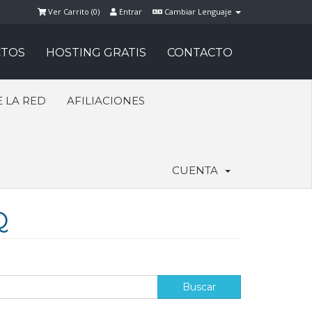
Ver Carrito (
0
)
Entrar
Cambiar Lenguaje
TOS
HOSTING GRATIS
CONTACTO
 LA RED
AFILIACIONES
CUENTA
Q