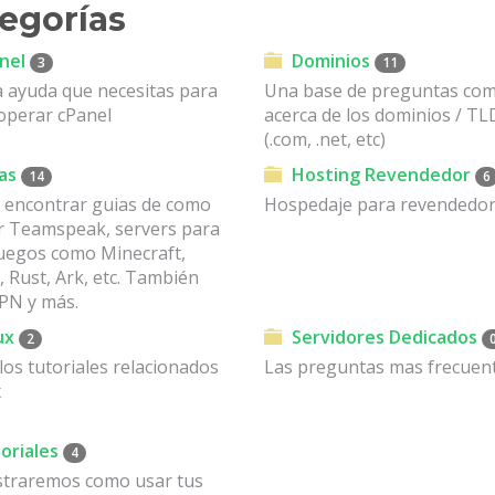
egorías
nel
Dominios
3
11
a ayuda que necesitas para
Una base de preguntas co
operar cPanel
acerca de los dominios / TL
(.com, .net, etc)
as
Hosting Revendedor
14
6
 encontrar guias de como
Hospedaje para revendedo
ar Teamspeak, servers para
juegos como Minecraft,
 Rust, Ark, etc. También
N y más.
ux
Servidores Dedicados
2
os tutoriales relacionados
Las preguntas mas frecuent
x
oriales
4
traremos como usar tus