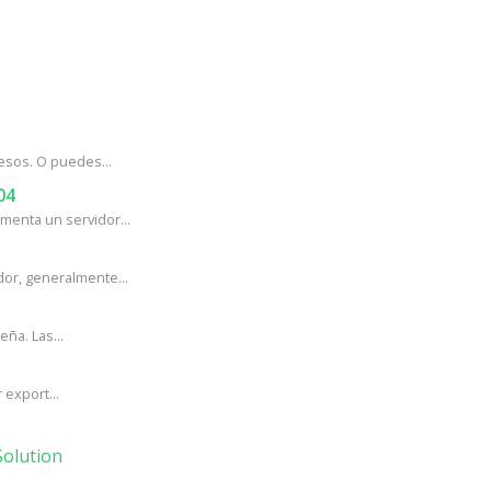
esos. O puedes...
04
enta un servidor...
or, generalmente...
ña. Las...
export...
olution