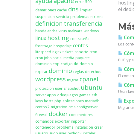
ayuda
apache
error
500
hostin
dns
el dedi
definiciones
cache
limpiar
suspencion
servicio
problemas
errores
definicion
transferencia
Más
banda ancha
virus
malware
windows
hosting
Coma
linux
contraseña
Los cont
centos
frontpage
hospedaje
litespeed
nginx
tickets
soporte
cron
Cómo 
cron jobs
social media
paquete
PHP y pa
dominios
epp
codigo
tld
domnio
Cómo
dominio
expirar
reglas
derechos
El coman
wordpress
cpanel
migrar
Cómo
ubuntu
proteccion
user
snapshot
Una clav
server apps
videojuegos
games
ssh
Expo
keys
hosts
php
aplicaciones
mariadb
centos 7
migration
cms
configserver
Migrar u
docker
firewall
contenedores
comandos
exportar
importar
contenedor
problema
instalación
crear
usuario
sudo user
python3
instalar