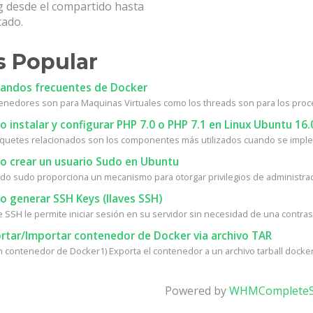
g desde el compartido hasta
cado.
 Popular
ndos frecuentes de Docker
enedores son para Maquinas Virtuales como los threads son para los proc
instalar y configurar PHP 7.0 o PHP 7.1 en Linux Ubuntu 16.
quetes relacionados son los componentes más utilizados cuando se implem
 crear un usuario Sudo en Ubuntu
do sudo proporciona un mecanismo para otorgar privilegios de administrad
 generar SSH Keys (llaves SSH)
e SSH le permite iniciar sesión en su servidor sin necesidad de una contrase
rtar/Importar contenedor de Docker via archivo TAR
n contenedor de Docker1) Exporta el contenedor a un archivo tarball docker 
Powered by
WHMCompleteS