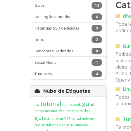
Cat
Guias
14
cPa
Hosting Revendedor
6
Toda l
Instancias SSD dedicadas
9
poder 
Linux
2
Gui
Servidores Dedicados
0
Podrás
instal
Social Media
1
video 
Arma 3,
Tutoriales
4
OpenVP
Lin
Nube de Etiquetas
Todos l
tutorial
guia
a Linu
ftp
teamspeak
como instalar
shoutcast
servidor
guias
accesar VPS
social network
Tut
red social
open source
cancelar
Te mos