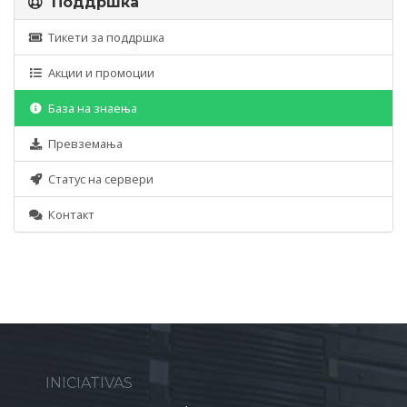
Поддршка
Тикети за поддршка
Акции и промоции
База на знаења
Превземања
Статус на сервери
Контакт
INICIATIVAS