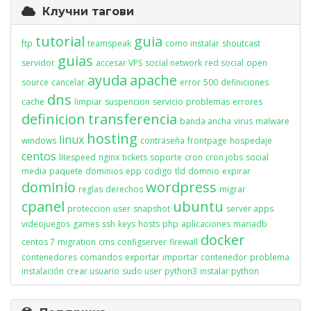
Клучни тагови
tutorial
guia
ftp
teamspeak
como instalar
shoutcast
guias
servidor
accesar VPS
social network
red social
open
ayuda
apache
source
cancelar
error
500
definiciones
dns
cache
limpiar
suspencion
servicio
problemas
errores
definicion
transferencia
banda ancha
virus
malware
hosting
linux
windows
contraseña
frontpage
hospedaje
centos
litespeed
nginx
tickets
soporte
cron
cron jobs
social
media
paquete
dominios
epp
codigo
tld
domnio
expirar
dominio
wordpress
reglas
derechos
migrar
cpanel
ubuntu
proteccion
user
snapshot
server apps
videojuegos
games
ssh
keys
hosts
php
aplicaciones
mariadb
docker
centos 7
migration
cms
configserver
firewall
contenedores
comandos
exportar
importar
contenedor
problema
instalación
crear usuario
sudo user
python3
instalar python