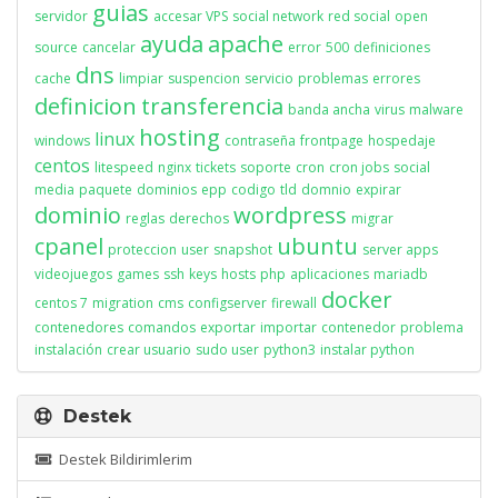
guias
servidor
accesar VPS
social network
red social
open
ayuda
apache
source
cancelar
error
500
definiciones
dns
cache
limpiar
suspencion
servicio
problemas
errores
definicion
transferencia
banda ancha
virus
malware
hosting
linux
windows
contraseña
frontpage
hospedaje
centos
litespeed
nginx
tickets
soporte
cron
cron jobs
social
media
paquete
dominios
epp
codigo
tld
domnio
expirar
dominio
wordpress
reglas
derechos
migrar
cpanel
ubuntu
proteccion
user
snapshot
server apps
videojuegos
games
ssh
keys
hosts
php
aplicaciones
mariadb
docker
centos 7
migration
cms
configserver
firewall
contenedores
comandos
exportar
importar
contenedor
problema
instalación
crear usuario
sudo user
python3
instalar python
Destek
Destek Bildirimlerim