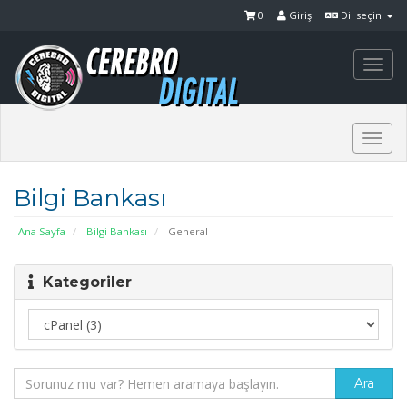
0
Giriş
Dil seçin
Togg
navi
Togg
navi
Bilgi Bankası
Ana Sayfa
Bilgi Bankası
General
Kategoriler