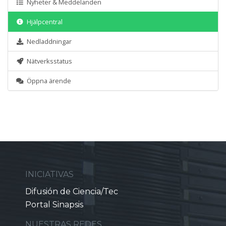
Nyheter & Meddelanden
Hjälpcentral
Nedladdningar
Nätverksstatus
Öppna ärende
INICIATIVAS
Difusión de Ciencia/Tec
Portal Sinapsis
NUESTRAS REDES