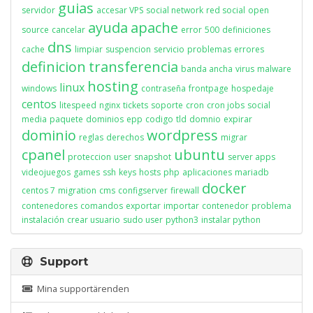
guias
servidor
accesar VPS
social network
red social
open
ayuda
apache
source
cancelar
error
500
definiciones
dns
cache
limpiar
suspencion
servicio
problemas
errores
definicion
transferencia
banda ancha
virus
malware
hosting
linux
windows
contraseña
frontpage
hospedaje
centos
litespeed
nginx
tickets
soporte
cron
cron jobs
social
media
paquete
dominios
epp
codigo
tld
domnio
expirar
dominio
wordpress
reglas
derechos
migrar
cpanel
ubuntu
proteccion
user
snapshot
server apps
videojuegos
games
ssh
keys
hosts
php
aplicaciones
mariadb
docker
centos 7
migration
cms
configserver
firewall
contenedores
comandos
exportar
importar
contenedor
problema
instalación
crear usuario
sudo user
python3
instalar python
Support
Mina supportärenden