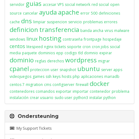
guias
servidor
accesar VPS
social network
red social
open
ayuda
apache
source
cancelar
error
500
definiciones
dns
cache
limpiar
suspencion
servicio
problemas
errores
definicion
transferencia
banda ancha
virus
malware
hosting
linux
windows
contraseña
frontpage
hospedaje
centos
litespeed
nginx
tickets
soporte
cron
cron jobs
social
media
paquete
dominios
epp
codigo
tld
domnio
expirar
dominio
wordpress
reglas
derechos
migrar
cpanel
ubuntu
proteccion
user
snapshot
server apps
videojuegos
games
ssh
keys
hosts
php
aplicaciones
mariadb
docker
centos 7
migration
cms
configserver
firewall
contenedores
comandos
exportar
importar
contenedor
problema
instalación
crear usuario
sudo user
python3
instalar python
Ondersteuning
My Support Tickets