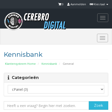
0
Aanmelden
Kies taal
Togg
navi
Togg
navi
Kennisbank
Klantensysteem Home
Kennisbank
General
Categorieën