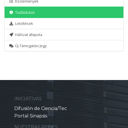
Közlemények
Tudásbázis
Letöltések
Hálózat állapota
Új Támogatási Jegy
INICIATIVAS
Difusión de Ciencia/Tec
Portal Sinapsis
NUESTRAS REDES