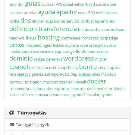
guias
servidor
accesar VPS
social network
red social
open
ayuda
apache
source
cancelar
error
500
definiciones
dns
cache
limpiar
suspencion
servicio
problemas
errores
definicion
transferencia
banda ancha
virus
malware
hosting
linux
windows
contraseña
frontpage
hospedaje
centos
litespeed
nginx
tickets
soporte
cron
cron jobs
social
media
paquete
dominios
epp
codigo
tld
domnio
expirar
dominio
wordpress
reglas
derechos
migrar
cpanel
ubuntu
proteccion
user
snapshot
server apps
videojuegos
games
ssh
keys
hosts
php
aplicaciones
mariadb
docker
centos 7
migration
cms
configserver
firewall
contenedores
comandos
exportar
importar
contenedor
problema
instalación
crear usuario
sudo user
python3
instalar python
Támogatás
Támogatási jegyek