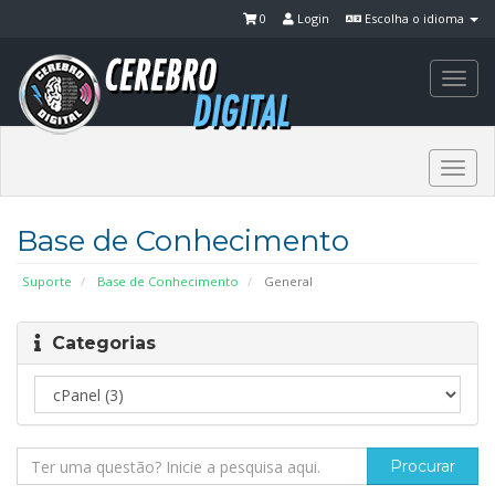
0
Login
Escolha o idioma
Togg
navi
Togg
navi
Base de Conhecimento
Suporte
Base de Conhecimento
General
Categorias