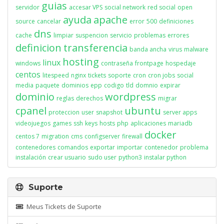
guias
servidor
accesar VPS
social network
red social
open
ayuda
apache
source
cancelar
error
500
definiciones
dns
cache
limpiar
suspencion
servicio
problemas
errores
definicion
transferencia
banda ancha
virus
malware
hosting
linux
windows
contraseña
frontpage
hospedaje
centos
litespeed
nginx
tickets
soporte
cron
cron jobs
social
media
paquete
dominios
epp
codigo
tld
domnio
expirar
dominio
wordpress
reglas
derechos
migrar
cpanel
ubuntu
proteccion
user
snapshot
server apps
videojuegos
games
ssh
keys
hosts
php
aplicaciones
mariadb
docker
centos 7
migration
cms
configserver
firewall
contenedores
comandos
exportar
importar
contenedor
problema
instalación
crear usuario
sudo user
python3
instalar python
Suporte
Meus Tickets de Suporte