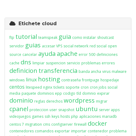
Etichete cloud
tutorial
guia
ftp
teamspeak
como instalar
shoutcast
guias
servidor
accesar VPS
social network
red social
open
ayuda
apache
source
cancelar
error
500
definiciones
dns
cache
limpiar
suspencion
servicio
problemas
errores
definicion
transferencia
banda ancha
virus
malware
hosting
linux
windows
contraseña
frontpage
hospedaje
centos
litespeed
nginx
tickets
soporte
cron
cron jobs
social
media
paquete
dominios
epp
codigo
tld
domnio
expirar
dominio
wordpress
reglas
derechos
migrar
cpanel
ubuntu
proteccion
user
snapshot
server apps
videojuegos
games
ssh
keys
hosts
php
aplicaciones
mariadb
docker
centos 7
migration
cms
configserver
firewall
contenedores
comandos
exportar
importar
contenedor
problema