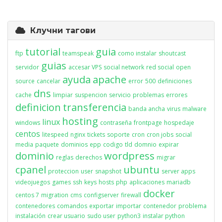
Клучни тагови
tutorial
guia
ftp
teamspeak
como instalar
shoutcast
guias
servidor
accesar VPS
social network
red social
open
ayuda
apache
source
cancelar
error
500
definiciones
dns
cache
limpiar
suspencion
servicio
problemas
errores
definicion
transferencia
banda ancha
virus
malware
hosting
linux
windows
contraseña
frontpage
hospedaje
centos
litespeed
nginx
tickets
soporte
cron
cron jobs
social
media
paquete
dominios
epp
codigo
tld
domnio
expirar
dominio
wordpress
reglas
derechos
migrar
cpanel
ubuntu
proteccion
user
snapshot
server apps
videojuegos
games
ssh
keys
hosts
php
aplicaciones
mariadb
docker
centos 7
migration
cms
configserver
firewall
contenedores
comandos
exportar
importar
contenedor
problema
instalación
crear usuario
sudo user
python3
instalar python