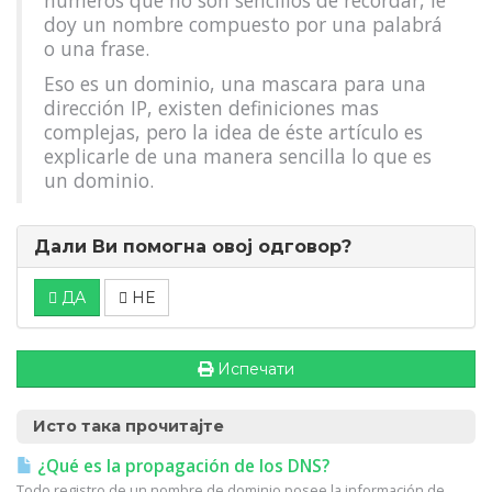
números que no son sencillos de recordar, le
doy un nombre compuesto por una palabrá
o una frase.
Eso es un dominio, una mascara para una
dirección IP, existen definiciones mas
complejas, pero la idea de éste artículo es
explicarle de una manera sencilla lo que es
un dominio.
Дали Ви помогна овој одговор?
ДА
НЕ
Испечати
Исто така прочитајте
¿Qué es la propagación de los DNS?
Todo registro de un nombre de dominio posee la información de