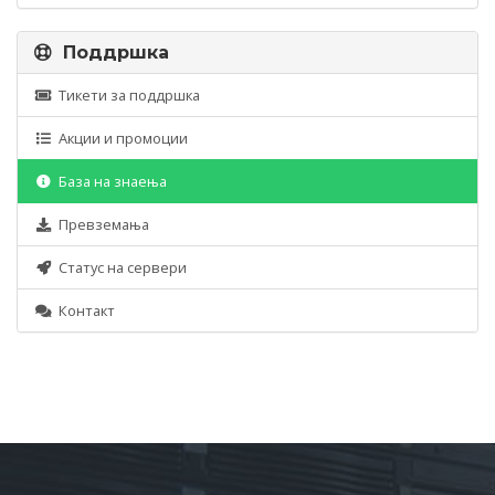
Поддршка
Тикети за поддршка
Акции и промоции
База на знаења
Превземања
Статус на сервери
Контакт