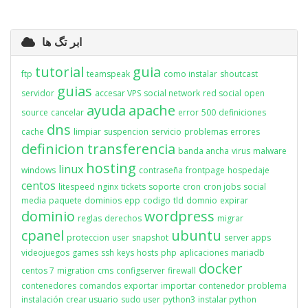
ابر تگ ها
tutorial
guia
ftp
teamspeak
como instalar
shoutcast
guias
servidor
accesar VPS
social network
red social
open
ayuda
apache
source
cancelar
error
500
definiciones
dns
cache
limpiar
suspencion
servicio
problemas
errores
definicion
transferencia
banda ancha
virus
malware
hosting
linux
windows
contraseña
frontpage
hospedaje
centos
litespeed
nginx
tickets
soporte
cron
cron jobs
social
media
paquete
dominios
epp
codigo
tld
domnio
expirar
dominio
wordpress
reglas
derechos
migrar
cpanel
ubuntu
proteccion
user
snapshot
server apps
videojuegos
games
ssh
keys
hosts
php
aplicaciones
mariadb
docker
centos 7
migration
cms
configserver
firewall
contenedores
comandos
exportar
importar
contenedor
problema
instalación
crear usuario
sudo user
python3
instalar python