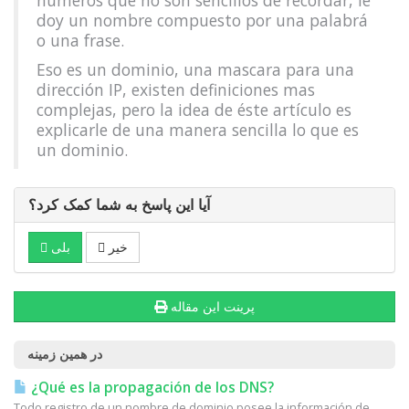
números que no son sencillos de recordar, le
doy un nombre compuesto por una palabrá
o una frase.
Eso es un dominio, una mascara para una
dirección IP, existen definiciones mas
complejas, pero la idea de éste artículo es
explicarle de una manera sencilla lo que es
un dominio.
آیا این پاسخ به شما کمک کرد؟
خیر
بلی
پرینت این مقاله
در همین زمینه
¿Qué es la propagación de los DNS?
Todo registro de un nombre de dominio posee la información de