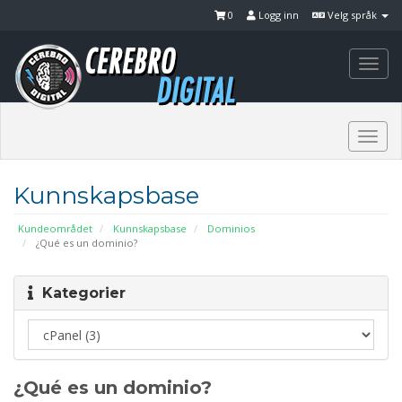
0
Logg inn
Velg språk
Togg
navi
Togg
navi
Kunnskapsbase
Kundeområdet
Kunnskapsbase
Dominios
¿Qué es un dominio?
Kategorier
¿Qué es un dominio?