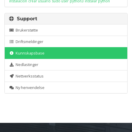
instalación
crear usuario
sudo user
python3
instalar python
Support
Brukerstøtte
Driftsmeldinger
Kunnskapsbase
Nedlastinger
Nettverksstatus
Ny henvendelse