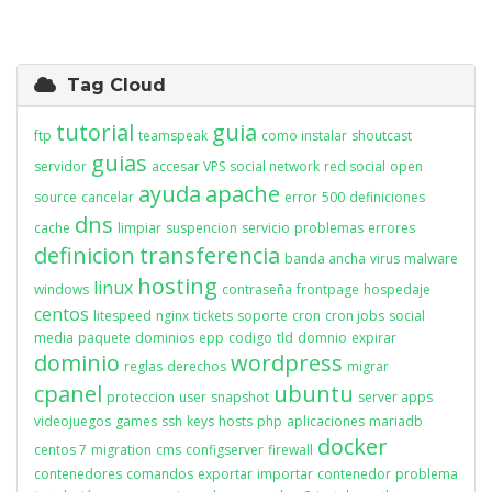
Tag Cloud
tutorial
guia
ftp
teamspeak
como instalar
shoutcast
guias
servidor
accesar VPS
social network
red social
open
ayuda
apache
source
cancelar
error
500
definiciones
dns
cache
limpiar
suspencion
servicio
problemas
errores
definicion
transferencia
banda ancha
virus
malware
hosting
linux
windows
contraseña
frontpage
hospedaje
centos
litespeed
nginx
tickets
soporte
cron
cron jobs
social
media
paquete
dominios
epp
codigo
tld
domnio
expirar
dominio
wordpress
reglas
derechos
migrar
cpanel
ubuntu
proteccion
user
snapshot
server apps
videojuegos
games
ssh
keys
hosts
php
aplicaciones
mariadb
docker
centos 7
migration
cms
configserver
firewall
contenedores
comandos
exportar
importar
contenedor
problema