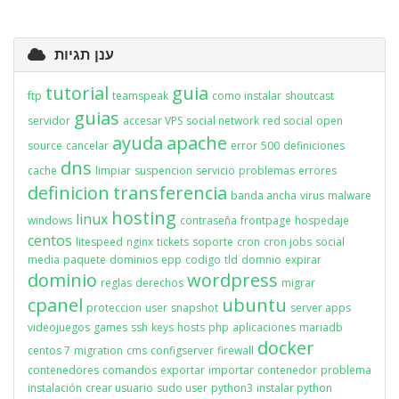
ענן תגיות
tutorial
guia
ftp
teamspeak
como instalar
shoutcast
guias
servidor
accesar VPS
social network
red social
open
ayuda
apache
source
cancelar
error
500
definiciones
dns
cache
limpiar
suspencion
servicio
problemas
errores
definicion
transferencia
banda ancha
virus
malware
hosting
linux
windows
contraseña
frontpage
hospedaje
centos
litespeed
nginx
tickets
soporte
cron
cron jobs
social
media
paquete
dominios
epp
codigo
tld
domnio
expirar
dominio
wordpress
reglas
derechos
migrar
cpanel
ubuntu
proteccion
user
snapshot
server apps
videojuegos
games
ssh
keys
hosts
php
aplicaciones
mariadb
docker
centos 7
migration
cms
configserver
firewall
contenedores
comandos
exportar
importar
contenedor
problema
instalación
crear usuario
sudo user
python3
instalar python