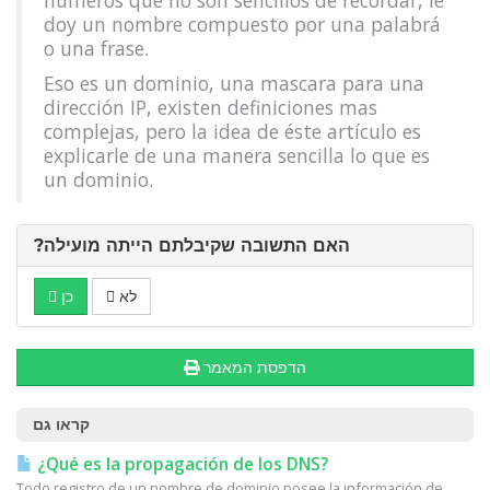
números que no son sencillos de recordar, le
doy un nombre compuesto por una palabrá
o una frase.
Eso es un dominio, una mascara para una
dirección IP, existen definiciones mas
complejas, pero la idea de éste artículo es
explicarle de una manera sencilla lo que es
un dominio.
?האם התשובה שקיבלתם הייתה מועילה
לא
כן
הדפסת המאמר
קראו גם
¿Qué es la propagación de los DNS?
Todo registro de un nombre de dominio posee la información de