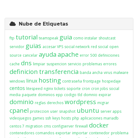
Nube de Etiquetas
tutorial
guia
ftp
teamspeak
como instalar
shoutcast
guias
servidor
accesar VPS
social network
red social
open
ayuda
apache
source
cancelar
error
500
definiciones
dns
cache
limpiar
suspencion
servicio
problemas
errores
definicion
transferencia
banda ancha
virus
malware
hosting
linux
windows
contraseña
frontpage
hospedaje
centos
litespeed
nginx
tickets
soporte
cron
cron jobs
social
media
paquete
dominios
epp
codigo
tld
domnio
expirar
dominio
wordpress
reglas
derechos
migrar
cpanel
ubuntu
proteccion
user
snapshot
server apps
videojuegos
games
ssh
keys
hosts
php
aplicaciones
mariadb
docker
centos 7
migration
cms
configserver
firewall
contenedores
comandos
exportar
importar
contenedor
problema