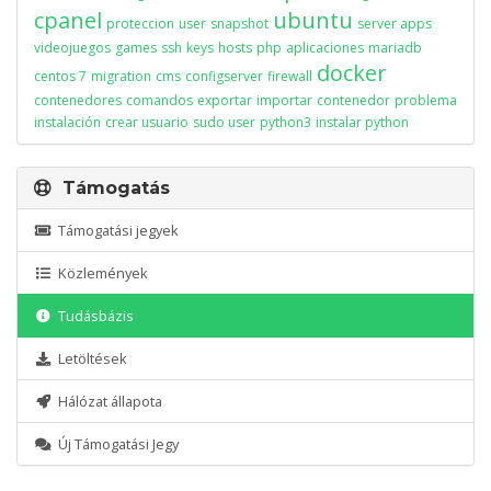
cpanel
ubuntu
proteccion
user
snapshot
server apps
videojuegos
games
ssh
keys
hosts
php
aplicaciones
mariadb
docker
centos 7
migration
cms
configserver
firewall
contenedores
comandos
exportar
importar
contenedor
problema
instalación
crear usuario
sudo user
python3
instalar python
Támogatás
Támogatási jegyek
Közlemények
Tudásbázis
Letöltések
Hálózat állapota
Új Támogatási Jegy