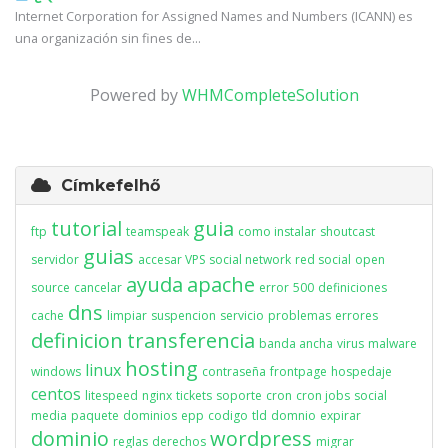
Internet Corporation for Assigned Names and Numbers (ICANN) es
una organización sin fines de...
Powered by
WHMCompleteSolution
Címkefelhő
tutorial
guia
ftp
teamspeak
como instalar
shoutcast
guias
servidor
accesar VPS
social network
red social
open
ayuda
apache
source
cancelar
error
500
definiciones
dns
cache
limpiar
suspencion
servicio
problemas
errores
definicion
transferencia
banda ancha
virus
malware
hosting
linux
windows
contraseña
frontpage
hospedaje
centos
litespeed
nginx
tickets
soporte
cron
cron jobs
social
media
paquete
dominios
epp
codigo
tld
domnio
expirar
dominio
wordpress
reglas
derechos
migrar