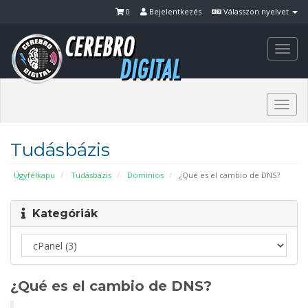
0
Bejelentkezés
Válasszon nyelvet
Togg
navi
Togg
navi
Tudásbázis
Ügyfélkapu
Tudásbázis
Dominios
¿Qué es el cambio de DNS?
Kategóriák
¿Qué es el cambio de DNS?