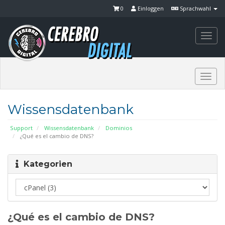
0
Einloggen
Sprachwahl
Togg
navi
Togg
navi
Wissensdatenbank
Support
Wissensdatenbank
Dominios
¿Qué es el cambio de DNS?
Kategorien
¿Qué es el cambio de DNS?