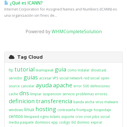
¿Qué es ICANN?
Internet Corporation for Assigned Names and Numbers (ICANN) es
una organización sin fines de...
Powered by
WHMCompleteSolution
Tag Cloud
tutorial
guia
ftp
teamspeak
como instalar
shoutcast
guias
servidor
accesar VPS
social network
red social
open
ayuda
apache
source
cancelar
error
500
definiciones
dns
cache
limpiar
suspencion
servicio
problemas
errores
definicion
transferencia
banda ancha
virus
malware
hosting
linux
windows
contraseña
frontpage
hospedaje
centos
litespeed
nginx
tickets
soporte
cron
cron jobs
social
media
paquete
dominios
epp
codigo
tld
domnio
expirar