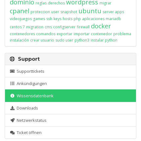
dominio
wordpress
reglas
derechos
migrar
cpanel
ubuntu
proteccion
user
snapshot
server apps
videojuegos
games
ssh
keys
hosts
php
aplicaciones
mariadb
docker
centos 7
migration
cms
configserver
firewall
contenedores
comandos
exportar
importar
contenedor
problema
instalación
crear usuario
sudo user
python3
instalar python
Support
Supporttickets
Ankündigungen
Wissensdatenbank
Downloads
Netzwerkstatus
Ticket öffnen