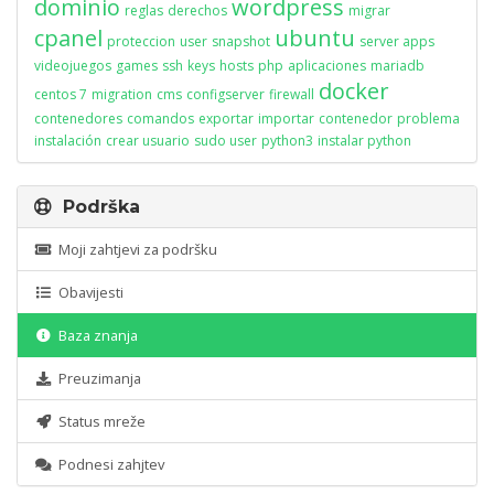
dominio
wordpress
reglas
derechos
migrar
cpanel
ubuntu
proteccion
user
snapshot
server apps
videojuegos
games
ssh
keys
hosts
php
aplicaciones
mariadb
docker
centos 7
migration
cms
configserver
firewall
contenedores
comandos
exportar
importar
contenedor
problema
instalación
crear usuario
sudo user
python3
instalar python
Podrška
Moji zahtjevi za podršku
Obavijesti
Baza znanja
Preuzimanja
Status mreže
Podnesi zahjtev