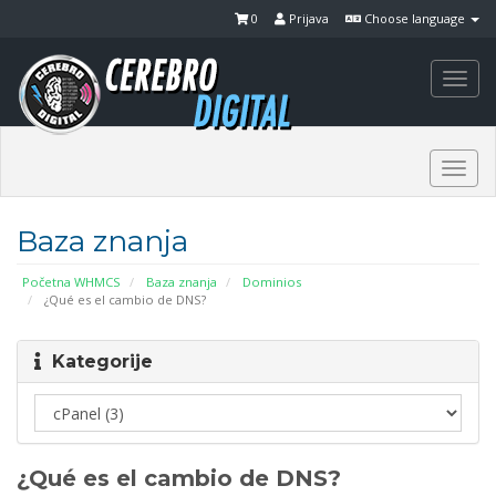
0
Prijava
Choose language
Togg
navi
Togg
navi
Baza znanja
Početna WHMCS
Baza znanja
Dominios
¿Qué es el cambio de DNS?
Kategorije
¿Qué es el cambio de DNS?