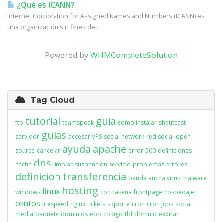
¿Qué es ICANN?
Internet Corporation for Assigned Names and Numbers (ICANN) es
una organización sin fines de...
Powered by
WHMCompleteSolution
Tag Cloud
tutorial
guia
ftp
teamspeak
como instalar
shoutcast
guias
servidor
accesar VPS
social network
red social
open
ayuda
apache
source
cancelar
error
500
definiciones
dns
cache
limpiar
suspencion
servicio
problemas
errores
definicion
transferencia
banda ancha
virus
malware
hosting
linux
windows
contraseña
frontpage
hospedaje
centos
litespeed
nginx
tickets
soporte
cron
cron jobs
social
media
paquete
dominios
epp
codigo
tld
domnio
expirar