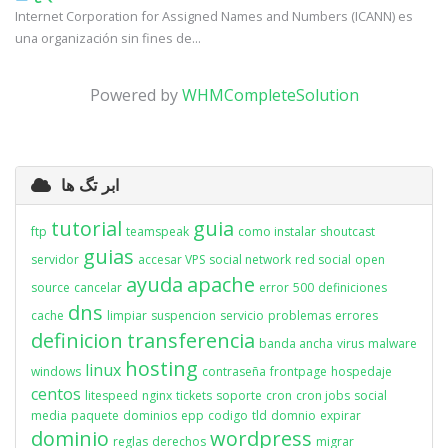
Internet Corporation for Assigned Names and Numbers (ICANN) es
una organización sin fines de...
Powered by
WHMCompleteSolution
ابر تگ ها
tutorial
guia
ftp
teamspeak
como instalar
shoutcast
guias
servidor
accesar VPS
social network
red social
open
ayuda
apache
source
cancelar
error
500
definiciones
dns
cache
limpiar
suspencion
servicio
problemas
errores
definicion
transferencia
banda ancha
virus
malware
hosting
linux
windows
contraseña
frontpage
hospedaje
centos
litespeed
nginx
tickets
soporte
cron
cron jobs
social
media
paquete
dominios
epp
codigo
tld
domnio
expirar
dominio
wordpress
reglas
derechos
migrar