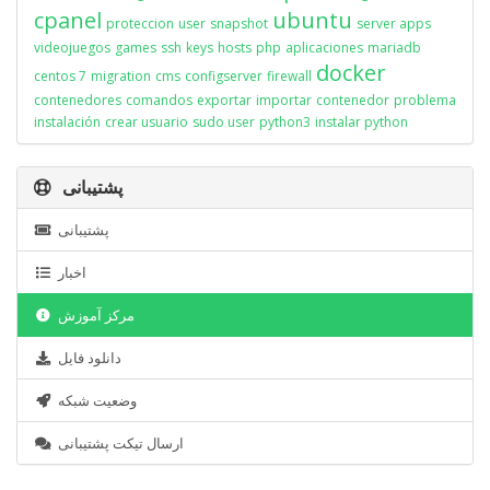
cpanel
ubuntu
proteccion
user
snapshot
server apps
videojuegos
games
ssh
keys
hosts
php
aplicaciones
mariadb
docker
centos 7
migration
cms
configserver
firewall
contenedores
comandos
exportar
importar
contenedor
problema
instalación
crear usuario
sudo user
python3
instalar python
پشتیبانی
پشتیبانی
اخبار
مرکز آموزش
دانلود فایل
وضعیت شبکه
ارسال تیکت پشتیبانی