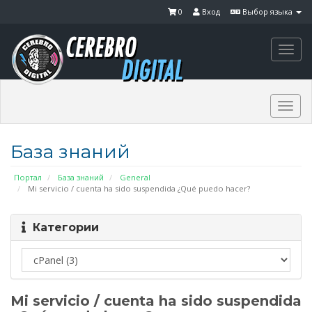
0
Вход
Выбор языка
Togg
navi
Togg
navi
База знаний
Портал
База знаний
General
Mi servicio / cuenta ha sido suspendida ¿Qué puedo hacer?
Категории
Mi servicio / cuenta ha sido suspendida