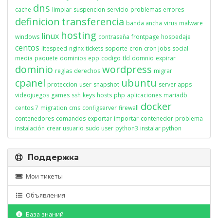
dns
cache
limpiar
suspencion
servicio
problemas
errores
definicion
transferencia
banda ancha
virus
malware
hosting
linux
windows
contraseña
frontpage
hospedaje
centos
litespeed
nginx
tickets
soporte
cron
cron jobs
social
media
paquete
dominios
epp
codigo
tld
domnio
expirar
dominio
wordpress
reglas
derechos
migrar
cpanel
ubuntu
proteccion
user
snapshot
server apps
videojuegos
games
ssh
keys
hosts
php
aplicaciones
mariadb
docker
centos 7
migration
cms
configserver
firewall
contenedores
comandos
exportar
importar
contenedor
problema
instalación
crear usuario
sudo user
python3
instalar python
Поддержка
Мои тикеты
Объявления
База знаний