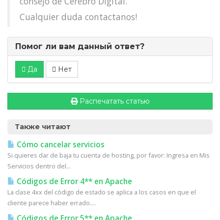
consejo de Cerebro Digital.
Cualquier duda contactanos!
Помог ли вам данный ответ?
Да
Нет
Распечатать статью
Также читают
Cómo cancelar servicios
Si quieres dar de baja tu cuenta de hosting, por favor: Ingresa en Mis
Servicios dentro del...
Códigos de Error 4** en Apache
La clase 4xx del código de estado se aplica a los casos en que el
cliente parece haber errado....
Códigos de Error 5** en Apache