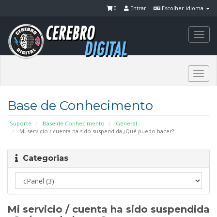
0
Entrar
Escolher idioma
Togg
navi
Togg
navi
Base de Conhecimento
Suporte
Base de Conhecimento
General
Mi servicio / cuenta ha sido suspendida ¿Qué puedo hacer?
Categorias
Mi servicio / cuenta ha sido suspendida