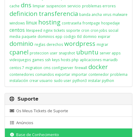
dns
cache
limpiar
suspencion
servicio
problemas
errores
definicion
transferencia
banda ancha
virus
malware
hosting
linux
windows
contraseña
frontpage
hospedaje
centos
litespeed
nginx
tickets
soporte
cron
cron jobs
social
media
paquete
dominios
epp
codigo
tld
domnio
expirar
dominio
wordpress
reglas
derechos
migrar
cpanel
ubuntu
proteccion
user
snapshot
server apps
videojuegos
games
ssh
keys
hosts
php
aplicaciones
mariadb
docker
centos 7
migration
cms
configserver
firewall
contenedores
comandos
exportar
importar
contenedor
problema
instalación
crear usuario
sudo user
python3
instalar python
Suporte
Os Meus Tickets de Suporte
Anúncios
Base de Conhecimento