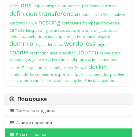
dns
cache
limpiar
suspencion
servicio
problemas
errores
definicion
transferencia
banda ancha
virus
malware
hosting
linux
windows
contraseña
frontpage
hospedaje
centos
litespeed
nginx
tickets
soporte
cron
cron jobs
social
media
paquete
dominios
epp
codigo
tld
domnio
expirar
dominio
wordpress
reglas
derechos
migrar
cpanel
ubuntu
proteccion
user
snapshot
server apps
videojuegos
games
ssh
keys
hosts
php
aplicaciones
mariadb
docker
centos 7
migration
cms
configserver
firewall
contenedores
comandos
exportar
importar
contenedor
problema
instalación
crear usuario
sudo user
python3
instalar python
Поддршка
Тикети за поддршка
Акции и промоции
База на знаења