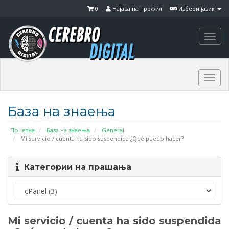
0
Најава на профил
Избери јазик
Togg
navi
Togg
navi
База на знаења
Почетна
База на знаења
General
Mi servicio / cuenta ha sido suspendida ¿Qué puedo hacer?
Категории на прашања
Mi servicio / cuenta ha sido suspendida