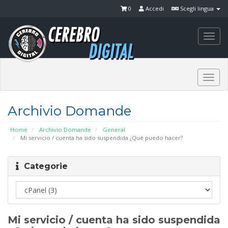
0
Accedi
Scegli lingua
Togg
navi
Togg
navi
Archivio Domande
Home
Archivio Domande
General
Mi servicio / cuenta ha sido suspendida ¿Qué puedo hacer?
Categorie
Mi servicio / cuenta ha sido suspendida