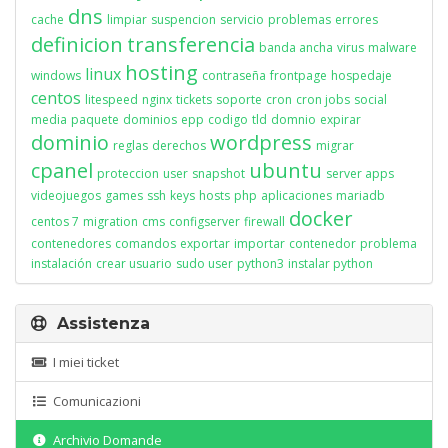
dns
cache
limpiar
suspencion
servicio
problemas
errores
definicion
transferencia
banda ancha
virus
malware
hosting
linux
windows
contraseña
frontpage
hospedaje
centos
litespeed
nginx
tickets
soporte
cron
cron jobs
social
media
paquete
dominios
epp
codigo
tld
domnio
expirar
dominio
wordpress
reglas
derechos
migrar
cpanel
ubuntu
proteccion
user
snapshot
server apps
videojuegos
games
ssh
keys
hosts
php
aplicaciones
mariadb
docker
centos 7
migration
cms
configserver
firewall
contenedores
comandos
exportar
importar
contenedor
problema
instalación
crear usuario
sudo user
python3
instalar python
Assistenza
I miei ticket
Comunicazioni
Archivio Domande