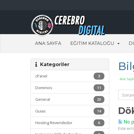
ANA SAYFA
EĞITIM KATALOĞU
D
Bi
Kategoriler
cPanel
3
Ana Sayf
Dominios
11
General
20
Dö
Guias
14
No pu
Hosting Revendedor
6
Este erro