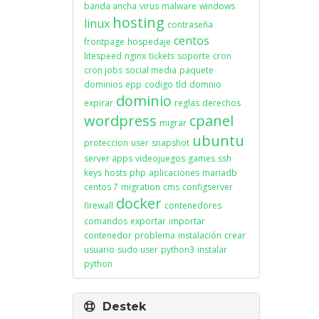
banda ancha
virus
malware
windows
hosting
linux
contraseña
centos
frontpage
hospedaje
litespeed
nginx
tickets
soporte
cron
cron jobs
social media
paquete
dominios
epp
codigo
tld
domnio
dominio
expirar
reglas
derechos
wordpress
cpanel
migrar
ubuntu
proteccion
user
snapshot
server apps
videojuegos
games
ssh
keys
hosts
php
aplicaciones
mariadb
centos 7
migration
cms
configserver
docker
firewall
contenedores
comandos
exportar
importar
contenedor
problema
instalación
crear
usuario
sudo user
python3
instalar
python
Destek