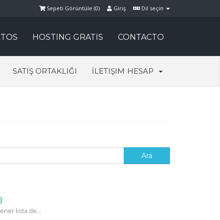
Sepeti Görüntüle (
0
)
Giriş
Dil seçin
TOS
HOSTING GRATIS
CONTACTO
SATIŞ ORTAKLIĞI
İLETIŞIM
HESAP
)
ner lista de...