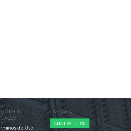
ERMINOS
LIVE CHAT
EGALES
CHAT WITH US
rminos de Uso