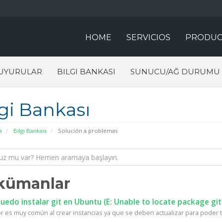
HOME
SERVICIOS
PRODUC
UYURULAR
BILGI BANKASI
SUNUCU/AĞ DURUMU
lgi Bankası
a
Bilgi Bankası
Solución a problemas
kümanlar
edo instalar git en Ubuntu (E: Unable to locate package git
r es muy común al crear instancias ya que se deben actualizar para poder te