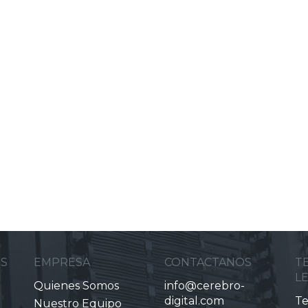
ES
EMPRESA
CONTACTANOS
T
L
Quienes Somos
info@cerebro-
digital.com
Te
Nuestro Equipo