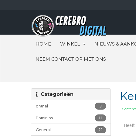
HOME
WINKEL
NIEUWS & AANK
NEEM CONTACT OP MET ONS
Ke
Categorieën
cPanel
3
Klanten
Dominios
11
General
20