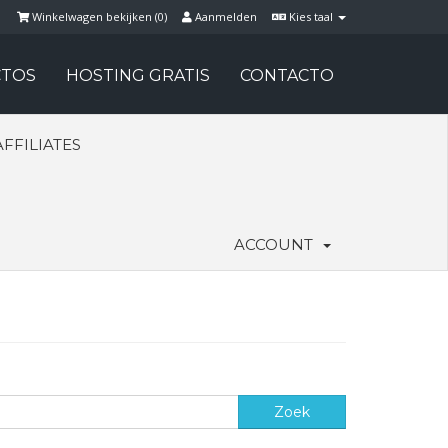
Winkelwagen bekijken (
0
)
Aanmelden
Kies taal
TOS
HOSTING GRATIS
CONTACTO
AFFILIATES
ACCOUNT