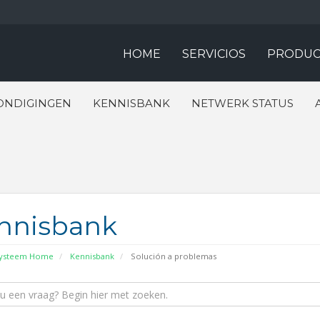
HOME
SERVICIOS
PRODUC
ONDIGINGEN
KENNISBANK
NETWERK STATUS
nnisbank
systeem Home
Kennisbank
Solución a problemas