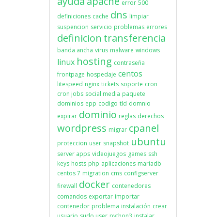
ayuda
apache
error
500
dns
definiciones
cache
limpiar
suspencion
servicio
problemas
errores
definicion
transferencia
banda ancha
virus
malware
windows
hosting
linux
contraseña
centos
frontpage
hospedaje
litespeed
nginx
tickets
soporte
cron
cron jobs
social media
paquete
dominios
epp
codigo
tld
domnio
dominio
expirar
reglas
derechos
wordpress
cpanel
migrar
ubuntu
proteccion
user
snapshot
server apps
videojuegos
games
ssh
keys
hosts
php
aplicaciones
mariadb
centos 7
migration
cms
configserver
docker
firewall
contenedores
comandos
exportar
importar
contenedor
problema
instalación
crear
usuario
sudo user
python3
instalar