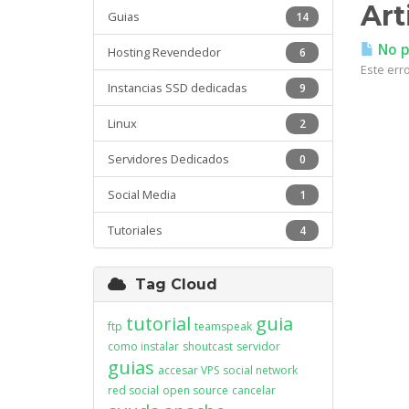
Art
Guias
14
No pu
Hosting Revendedor
6
Este erro
Instancias SSD dedicadas
9
Linux
2
Servidores Dedicados
0
Social Media
1
Tutoriales
4
Tag Cloud
tutorial
guia
ftp
teamspeak
como instalar
shoutcast
servidor
guias
accesar VPS
social network
red social
open source
cancelar