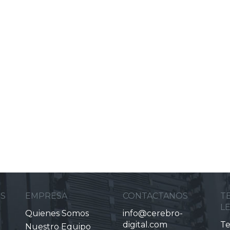
ES
EMPRESA
CONTACTANOS
T
L
Quienes Somos
info@cerebro-
digital.com
Te
Nuestro Equipo