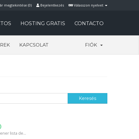
ár megtekintése (
0
)
Bejelentkezés
Válasszon nyelvet
TOS
HOSTING GRATIS
CONTACTO
REK
KAPCSOLAT
FIÓK
)
ner lista de...