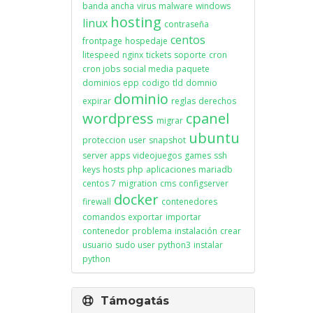
banda ancha
virus
malware
windows
hosting
linux
contraseña
centos
frontpage
hospedaje
litespeed
nginx
tickets
soporte
cron
cron jobs
social media
paquete
dominios
epp
codigo
tld
domnio
dominio
expirar
reglas
derechos
wordpress
cpanel
migrar
ubuntu
proteccion
user
snapshot
server apps
videojuegos
games
ssh
keys
hosts
php
aplicaciones
mariadb
centos 7
migration
cms
configserver
docker
firewall
contenedores
comandos
exportar
importar
contenedor
problema
instalación
crear
usuario
sudo user
python3
instalar
python
Támogatás