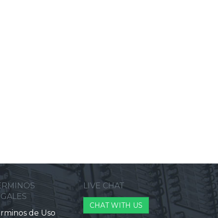
ERMINOS
LIVE CHAT
EGALES
CHAT WITH US
rminos de Uso