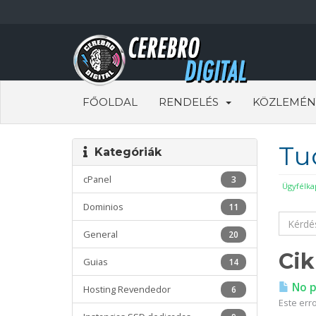
FŐOLDAL
RENDELÉS
KÖZLEMÉN
Tu
Kategóriák
cPanel
3
Ügyfélka
Dominios
11
General
20
Ci
Guias
14
No pu
Hosting Revendedor
6
Este erro