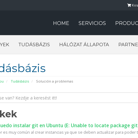
Kos
HOME
SERVICIOS
PRODUC
YEK
TUDÁSBÁZIS
HÁLÓZAT ÁLLAPOTA
PARTNE
dásbázis
pu
Tudásbázis
Solución a problemas
kkek
edo instalar git en Ubuntu (E: Unable to locate package git
r es muy común al crear instancias ya que se deben actualizar para poder te