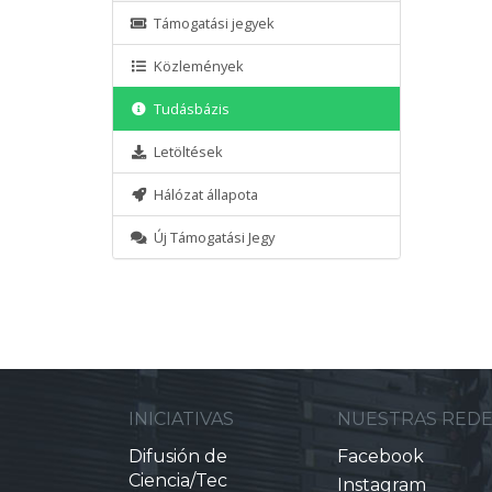
Támogatási jegyek
Közlemények
Tudásbázis
Letöltések
Hálózat állapota
Új Támogatási Jegy
INICIATIVAS
NUESTRAS RED
Difusión de
Facebook
Ciencia/Tec
Instagram