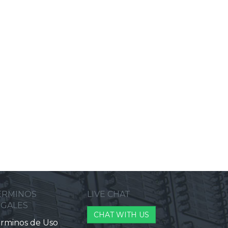
ERMINOS
LIVE CHAT
EGALES
CHAT WITH US
rminos de Uso