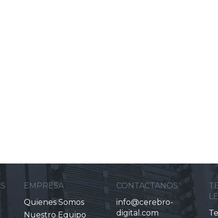
ES
EMPRESA
CONTACTANOS
T
L
Quienes Somos
info@cerebro-
digital.com
Te
Nuestro Equipo