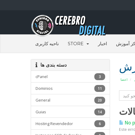
ناحیه کاربری
STORE
اخبار
ز آموزش
زش
دسته بندی ها
cPanel
3
اعضا
Dominios
11
General
20
لات
Guias
14
No pu
Hosting Revendedor
6
Este erro