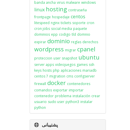
banda ancha
virus
malware
windows
hosting
linux
contraseña
centos
frontpage
hospedaje
litespeed
nginx
tickets
soporte
cron
cron jobs
social media
paquete
dominios
epp
codigo
tld
domnio
dominio
expirar
reglas
derechos
wordpress
cpanel
migrar
ubuntu
proteccion
user
snapshot
server apps
videojuegos
games
ssh
keys
hosts
php
aplicaciones
mariadb
centos 7
migration
cms
configserver
docker
firewall
contenedores
comandos
exportar
importar
contenedor
problema
instalación
crear
usuario
sudo user
python3
instalar
python
پشتیبانی