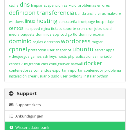
dns
cache
limpiar
suspencion
servicio
problemas
errores
definicion
transferencia
banda ancha
virus
malware
hosting
linux
windows
contraseña
frontpage
hospedaje
centos
litespeed
nginx
tickets
soporte
cron
cron jobs
social
media
paquete
dominios
epp
codigo
tld
domnio
expirar
dominio
wordpress
reglas
derechos
migrar
cpanel
ubuntu
proteccion
user
snapshot
server apps
videojuegos
games
ssh
keys
hosts
php
aplicaciones
mariadb
docker
centos 7
migration
cms
configserver
firewall
contenedores
comandos
exportar
importar
contenedor
problema
instalación
crear usuario
sudo user
python3
instalar python
Support
Supporttickets
Ankündigungen
Wissensdatenbank