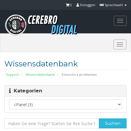
0
Einloggen
Sprachwahl
Togg
navi
Togg
navi
Wissensdatenbank
Support
Wissensdatenbank
Solución a problemas
Kategorien