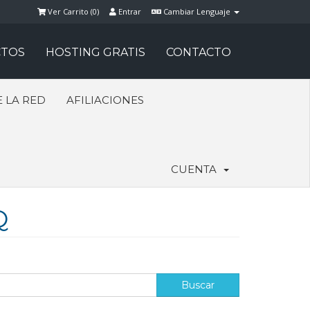
Ver Carrito (
0
)
Entrar
Cambiar Lenguaje
TOS
HOSTING GRATIS
CONTACTO
 LA RED
AFILIACIONES
CUENTA
Q