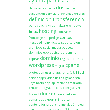
ayuda
apache
error
500
dns
definiciones
cache
limpiar
suspencion
servicio
problemas
errores
definicion
transferencia
banda ancha
virus
malware
windows
hosting
linux
contraseña
centos
frontpage
hospedaje
litespeed
nginx
tickets
soporte
cron
cron jobs
social media
paquete
dominios
epp
codigo
tld
domnio
dominio
expirar
reglas
derechos
wordpress
cpanel
migrar
ubuntu
proteccion
user
snapshot
server apps
videojuegos
games
ssh
keys
hosts
php
aplicaciones
mariadb
centos 7
migration
cms
configserver
docker
firewall
contenedores
comandos
exportar
importar
contenedor
problema
instalación
crear
usuario
sudo user
python3
instalar