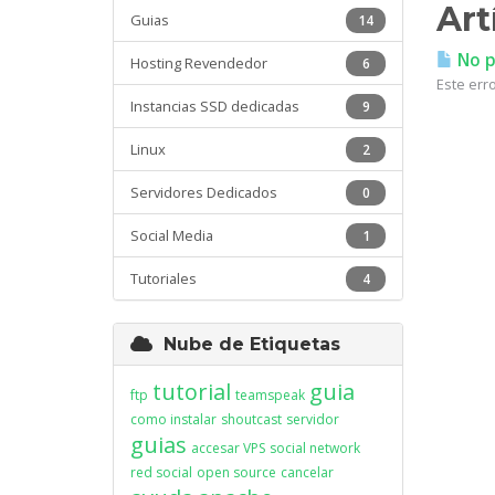
Art
Guias
14
No pu
Hosting Revendedor
6
Este erro
Instancias SSD dedicadas
9
Linux
2
Servidores Dedicados
0
Social Media
1
Tutoriales
4
Nube de Etiquetas
tutorial
guia
ftp
teamspeak
como instalar
shoutcast
servidor
guias
accesar VPS
social network
red social
open source
cancelar