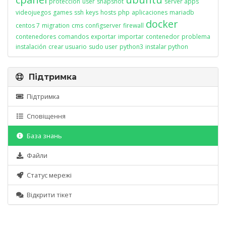
proteccion
user
snapshot
server apps
videojuegos
games
ssh
keys
hosts
php
aplicaciones
mariadb
docker
centos 7
migration
cms
configserver
firewall
contenedores
comandos
exportar
importar
contenedor
problema
instalación
crear usuario
sudo user
python3
instalar python
Підтримка
Підтримка
Сповіщення
База знань
Файли
Статус мережі
Відкрити тікет