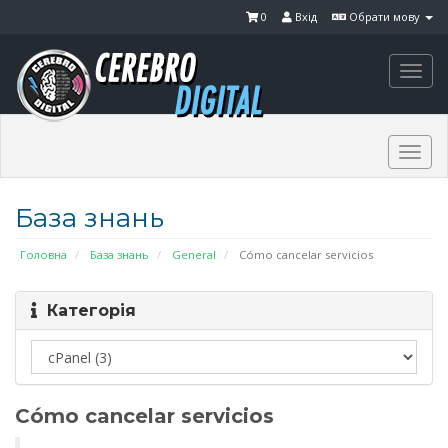
0
Вхід
Обрати мову
Togg
navi
Togg
navi
База знань
Головна
База знань
General
Cómo cancelar servicios
Категорія
Cómo cancelar servicios