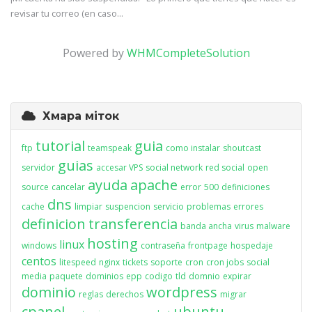
revisar tu correo (en caso...
Powered by
WHMCompleteSolution
Хмара міток
tutorial
guia
ftp
teamspeak
como instalar
shoutcast
guias
servidor
accesar VPS
social network
red social
open
ayuda
apache
source
cancelar
error
500
definiciones
dns
cache
limpiar
suspencion
servicio
problemas
errores
definicion
transferencia
banda ancha
virus
malware
hosting
linux
windows
contraseña
frontpage
hospedaje
centos
litespeed
nginx
tickets
soporte
cron
cron jobs
social
media
paquete
dominios
epp
codigo
tld
domnio
expirar
dominio
wordpress
reglas
derechos
migrar
cpanel
ubuntu