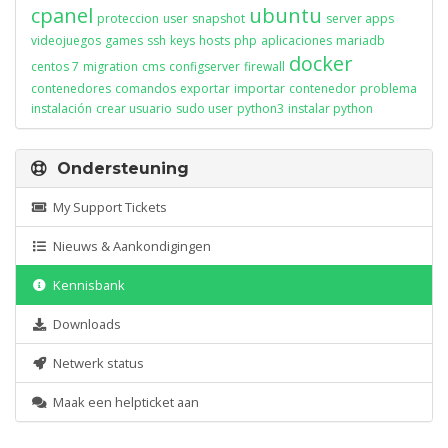
cpanel
ubuntu
proteccion
user
snapshot
server apps
videojuegos
games
ssh
keys
hosts
php
aplicaciones
mariadb
docker
centos 7
migration
cms
configserver
firewall
contenedores
comandos
exportar
importar
contenedor
problema
instalación
crear usuario
sudo user
python3
instalar python
Ondersteuning
My Support Tickets
Nieuws & Aankondigingen
Kennisbank
Downloads
Netwerk status
Maak een helpticket aan