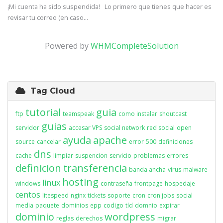
¡Mi cuenta ha sido suspendida! Lo primero que tienes que hacer es
revisar tu correo (en caso...
Powered by
WHMCompleteSolution
Tag Cloud
tutorial
guia
ftp
teamspeak
como instalar
shoutcast
guias
servidor
accesar VPS
social network
red social
open
ayuda
apache
source
cancelar
error
500
definiciones
dns
cache
limpiar
suspencion
servicio
problemas
errores
definicion
transferencia
banda ancha
virus
malware
hosting
linux
windows
contraseña
frontpage
hospedaje
centos
litespeed
nginx
tickets
soporte
cron
cron jobs
social
media
paquete
dominios
epp
codigo
tld
domnio
expirar
dominio
wordpress
reglas
derechos
migrar