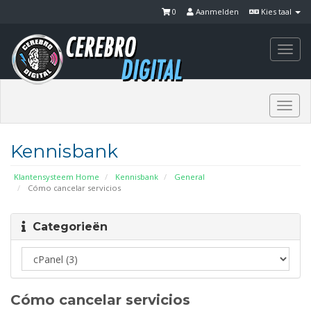
0
Aanmelden
Kies taal
Togg
navi
Togg
navi
Kennisbank
Klantensysteem Home
Kennisbank
General
Cómo cancelar servicios
Categorieën
Cómo cancelar servicios