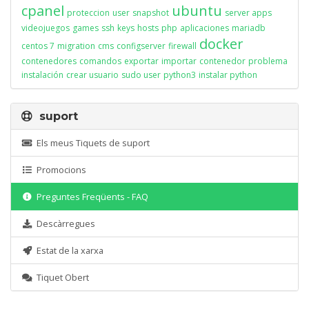
cpanel
ubuntu
proteccion
user
snapshot
server apps
videojuegos
games
ssh
keys
hosts
php
aplicaciones
mariadb
docker
centos 7
migration
cms
configserver
firewall
contenedores
comandos
exportar
importar
contenedor
problema
instalación
crear usuario
sudo user
python3
instalar python
suport
Els meus Tiquets de suport
Promocions
Preguntes Freqüents - FAQ
Descàrregues
Estat de la xarxa
Tiquet Obert