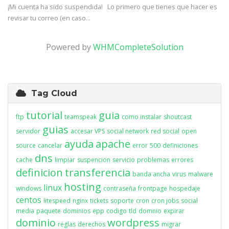
¡Mi cuenta ha sido suspendida! Lo primero que tienes que hacer es
revisar tu correo (en caso...
Powered by
WHMCompleteSolution
Tag Cloud
tutorial
guia
ftp
teamspeak
como instalar
shoutcast
guias
servidor
accesar VPS
social network
red social
open
ayuda
apache
source
cancelar
error
500
definiciones
dns
cache
limpiar
suspencion
servicio
problemas
errores
definicion
transferencia
banda ancha
virus
malware
hosting
linux
windows
contraseña
frontpage
hospedaje
centos
litespeed
nginx
tickets
soporte
cron
cron jobs
social
media
paquete
dominios
epp
codigo
tld
domnio
expirar
dominio
wordpress
reglas
derechos
migrar